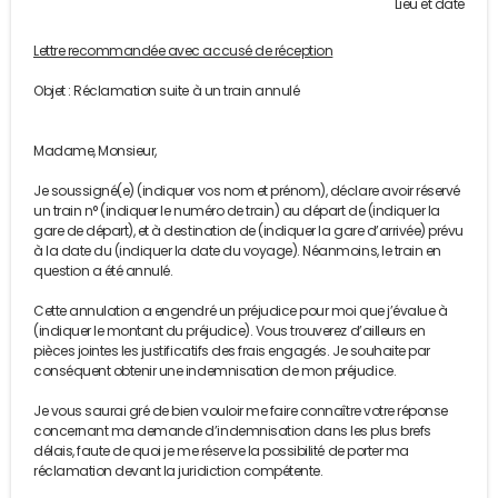
Lieu et date
Lettre recommandée avec accusé de réception
Objet : Réclamation suite à un train annulé
Madame, Monsieur,
Je soussigné(e) (indiquer vos nom et prénom), déclare avoir réservé
un train n° (indiquer le numéro de train) au départ de (indiquer la
gare de départ), et à destination de (indiquer la gare d’arrivée) prévu
à la date du (indiquer la date du voyage). Néanmoins, le train en
question a été annulé.
Cette annulation a engendré un préjudice pour moi que j’évalue à
(indiquer le montant du préjudice). Vous trouverez d’ailleurs en
pièces jointes les justificatifs des frais engagés. Je souhaite par
conséquent obtenir une indemnisation de mon préjudice.
Je vous saurai gré de bien vouloir me faire connaître votre réponse
concernant ma demande d’indemnisation dans les plus brefs
délais, faute de quoi je me réserve la possibilité de porter ma
réclamation devant la juridiction compétente.