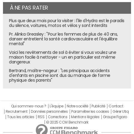
À NE PAS RATER
Plus que deux mois pour la visiter : l'île d'Hydra est le paradis
du silence, voitures, motos et vélos y sont interdits
Pr. Alinka Greasley : "Pour les femmes de plus de 40 ans,
danser entretient la santé cardiovasculaire et l'équilibre
mental"
Voici les revêtements de sol à éviter si vous voulez une
maison facile à nettoyer - un en particulier est même
dangereux
Bertrand, maître-nageur : "Les principaux accidents
d'enfants en piscine sont dus au manque de forme
physique des parents"
Qui sommes-nous ?
L'équipe
Notre société
Publicité
Contact
Recrutement
Données personnelles
Paramétrer les cookies
Gérer Utiq
Tous les articles
RSS
Corrections
Mentions légales
Groupe Figaro
© 2025 CCM Benchmark