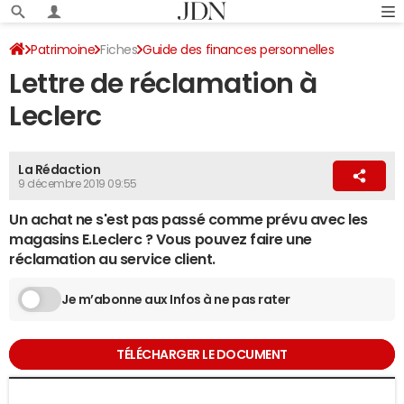
Patrimoine
Fiches
Guide des finances personnelles
Lettre de réclamation à
Réclamation
Leclerc
La Rédaction
9 décembre 2019 09:55
Un achat ne s'est pas passé comme prévu avec les
magasins E.Leclerc ? Vous pouvez faire une
réclamation au service client.
Je m’abonne aux Infos à ne pas rater
TÉLÉCHARGER LE DOCUMENT