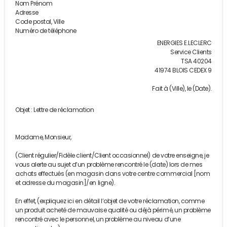
Nom Prénom
Adresse
Code postal, Ville
Numéro de téléphone
ENERGIES E.LECLERC
Service Clients
TSA 40204
41974 BLOIS CEDEX 9
Fait à (Ville), le (Date).
Objet : Lettre de réclamation
Madame, Monsieur,
(Client régulier/Fidèle client/Client occasionnel) de votre enseigne, je
vous alerte au sujet d’un problème rencontré le (date) lors de mes
achats effectués (en magasin dans votre centre commercial [nom
et adresse du magasin]/en ligne).
En effet, (expliquez ici en détail l’objet de votre réclamation, comme
un produit acheté de mauvaise qualité ou déjà périmé, un problème
rencontré avec le personnel, un problème au niveau d’une