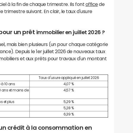
iel à la fin de chaque trimestre. Ils font
office
de
 trimestre suivant. En clair, le taux d'usure
 pour un prêt
immobilier en juillet 2026
?
ctuel, mais bien plusieurs (un pour chaque catégorie
ance). Depuis le 1er juillet 2026 de nouveaux taux
mmobiliers et aux prêts pour travaux d'un montant
Taux d'usure appliqué en juillet 2026
e à 10 ans
4,07 %
10 ans et moins de
4,57 %
s et plus
5,29 %
5,28 %
6,39 %
d'un crédit à la consommation en