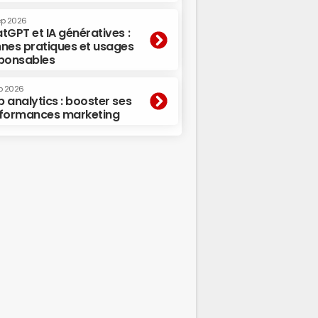
ep 2026
tGPT et IA génératives :
nes pratiques et usages
ponsables
p 2026
 analytics : booster ses
formances marketing