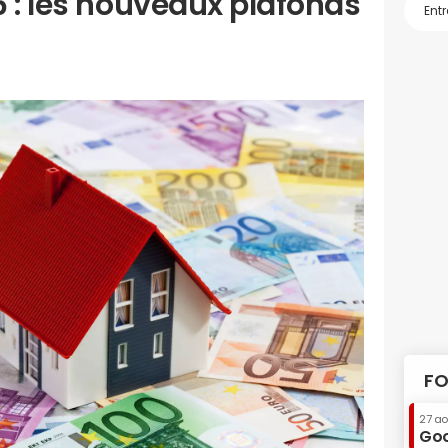
 : les nouveaux plafonds
FO
27 a
Goo