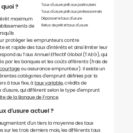
Taux d'usure prêt aux particuliers
 quoi ?
Taux d'usure prêt aux professionnels
intérêt maximum
Dépasser le taux d'usure
Refus de prêt et taux d'usure
ablissements de
squ'ils
pour protéger les emprunteurs contre
t rapide des taux d'intérêts et ainsi limiter leur
respond au Taux Annuel Effectif Global (TAEG), qui
és par les banques et les coûts afférents (frais de
 courtage
ou assurance emprunteur). Il existe un
érentes catégories d'emprunt définies par la
s à taux fixe, à
taux variable
, crédits de
 d'usure, qui diffèrent selon le type d'emprunt
 site de la Banque de France
.
x d'usure actuel ?
 augmentant d'un tiers la moyenne des taux
 sur les trois derniers mois, les différents taux