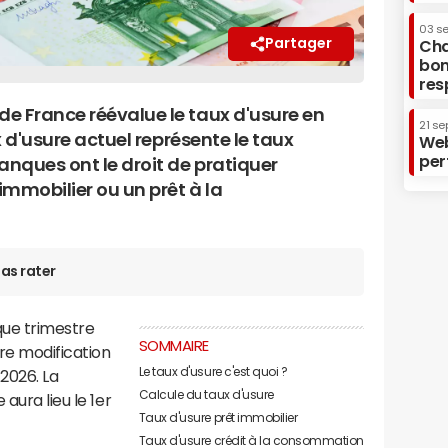
03 s
Partager
Cha
bon
res
e France réévalue le taux d'usure en
21 se
ux d'usure actuel représente le taux
Web
per
nques ont le droit de pratiquer
 immobilier ou un prêt à la
as rater
que trimestre
SOMMAIRE
ère modification
Le taux d'usure c'est quoi ?
t 2026. La
Calcule du taux d'usure
aura lieu le 1er
Taux d'usure prêt immobilier
Taux d'usure crédit à la consommation