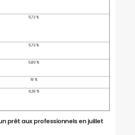
5,72 %
5,73 %
5,80 %
19 %
6,29 %
un prêt aux professionnels en juillet