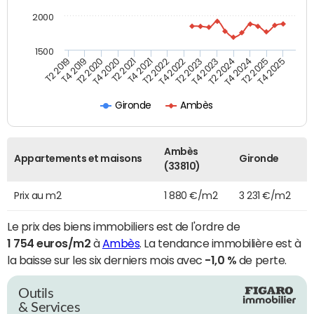
2000
1500
T4 2021
T2 2025
T2 2019
T4 2022
T2 2020
T4 2023
T2 2021
T4 2024
T2 2022
T4 2025
T4 2019
T2 2023
T4 2020
T2 2024
Gironde
Ambès
Ambès
Appartements et maisons
Gironde
(33810)
Prix au m2
1 880 €/m2
3 231 €/m2
Le prix des biens immobiliers est de l'ordre de
1 754 euros/m2
à
Ambès
. La tendance immobilière est à
la baisse sur les six derniers mois avec
-1,0 %
de perte.
Outils
& Services