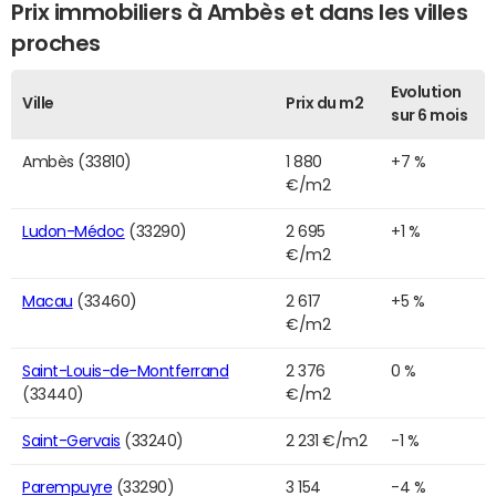
Prix immobiliers à Ambès et dans les villes
proches
Evolution
Ville
Prix du m2
sur 6 mois
Ambès (33810)
1 880
+7 %
€/m2
Ludon-Médoc
(33290)
2 695
+1 %
€/m2
Macau
(33460)
2 617
+5 %
€/m2
Saint-Louis-de-Montferrand
2 376
0 %
(33440)
€/m2
Saint-Gervais
(33240)
2 231 €/m2
-1 %
Parempuyre
(33290)
3 154
-4 %