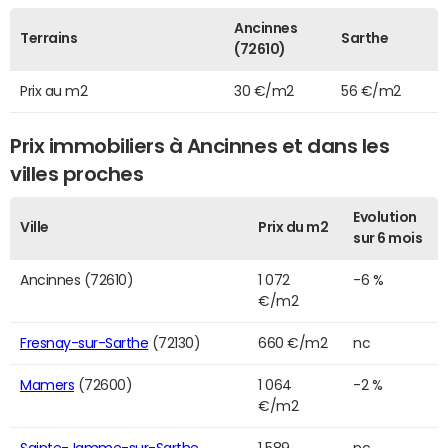
Ancinnes
Terrains
Sarthe
(72610)
Prix au m2
30 €/m2
56 €/m2
Prix immobiliers à Ancinnes et dans les
villes proches
Evolution
Ville
Prix du m2
sur 6 mois
Ancinnes (72610)
1 072
-6 %
€/m2
Fresnay-sur-Sarthe
(72130)
660 €/m2
nc
Mamers
(72600)
1 064
-2 %
€/m2
Sainte-Jamme-sur-Sarthe
1 589
nc