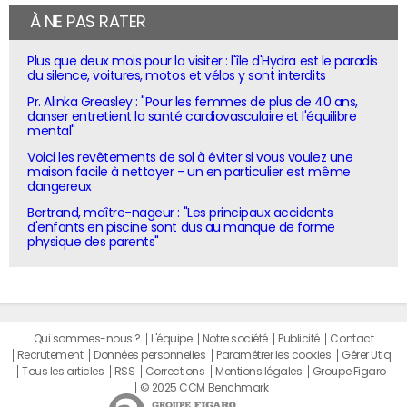
À NE PAS RATER
Plus que deux mois pour la visiter : l'île d'Hydra est le paradis
du silence, voitures, motos et vélos y sont interdits
Pr. Alinka Greasley : "Pour les femmes de plus de 40 ans,
danser entretient la santé cardiovasculaire et l'équilibre
mental"
Voici les revêtements de sol à éviter si vous voulez une
maison facile à nettoyer - un en particulier est même
dangereux
Bertrand, maître-nageur : "Les principaux accidents
d'enfants en piscine sont dus au manque de forme
physique des parents"
Qui sommes-nous ?
L'équipe
Notre société
Publicité
Contact
Recrutement
Données personnelles
Paramétrer les cookies
Gérer Utiq
Tous les articles
RSS
Corrections
Mentions légales
Groupe Figaro
© 2025 CCM Benchmark