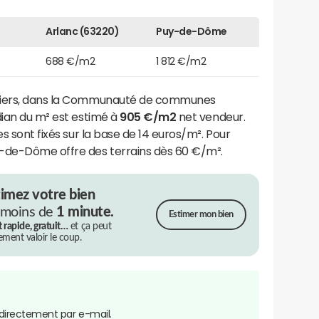
Arlanc (63220)
Puy-de-Dôme
688 €/m2
1 812 €/m2
iliers, dans la Communauté de communes
dian du m² est estimé à
905 €/m2
net vendeur.
es sont fixés sur la base de 14 euros/m². Pour
-de-Dôme offre des terrains dès 60 €/m².
timez votre bien
 moins de
1 minute.
Estimer mon bien
t rapide, gratuit…
et ça peut
rement valoir le coup.
directement par e-mail.