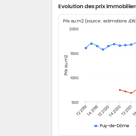
Evolution des prix immobilier
Prix au m2 (source : estimations JD
2000
1500
Prix au m2
1000
500
T4
T2 2020
T4 2020
T2 2019
T2 2021
T4 2019
Puy-de-Dôme