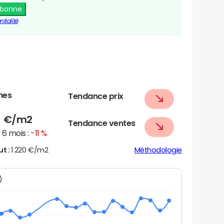
abonne
tialité
nes
Tendance prix
7
€/m2
Tendance ventes
6 mois :
-11 %
ut :
1 220 €/m2
Méthodologie
N)