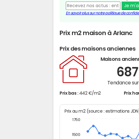
Je m'
En savoir plus sur notre politique de confiden
Prix m2 maison à Arlanc
Prix des maisons anciennes
Maisons ancien
68
Tendance sur 
Prix bas :
442 €/m2
Prix ha
Prix au m2 (source : estimations JD
1750
1500