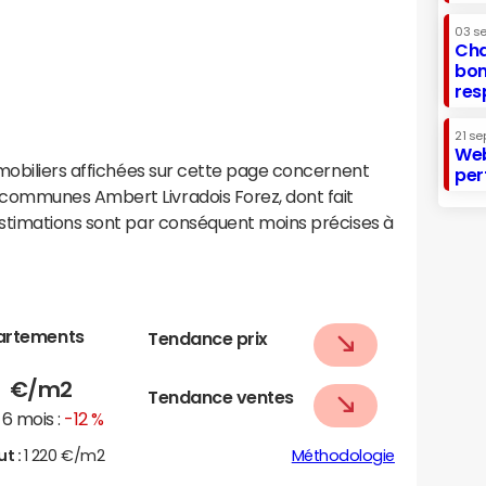
03 s
Cha
bon
res
21 se
Web
mobiliers affichées sur cette page concernent
per
ommunes Ambert Livradois Forez, dont fait
stimations sont par conséquent moins précises à
artements
Tendance prix
8
€/m2
Tendance ventes
6 mois :
-12 %
ut :
1 220 €/m2
Méthodologie