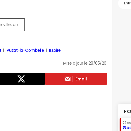
t
Auzat-la-Combelle
Issoire
Mise à jour le 28/05/26
Email
FO
27 a
Goo