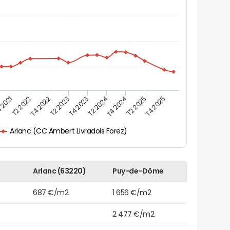
 2021
T2 2025
T4 2023
T2 2022
T4 2025
T2 2024
T4 2022
T4 2024
T2 2023
Arlanc (CC Ambert Livradois Forez)
Arlanc (63220)
Puy-de-Dôme
687 €/m2
1 656 €/m2
2 477 €/m2