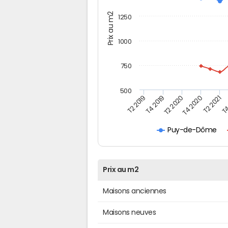
Prix au m2
1250
1000
750
500
T4
T2 2020
T4 2020
T2 2019
T2 2021
T4 2019
Puy-de-Dôme
Prix au m2
Maisons anciennes
Maisons neuves