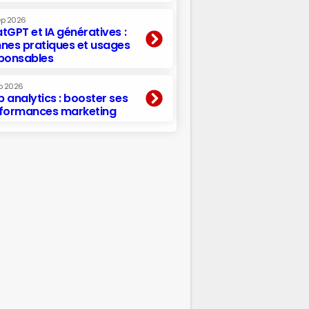
ep 2026
tGPT et IA génératives :
nes pratiques et usages
ponsables
p 2026
 analytics : booster ses
formances marketing