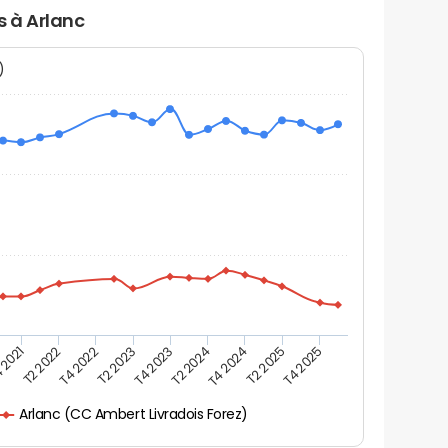
s à Arlanc
N)
 2021
T2 2025
T4 2023
T2 2022
T4 2025
T2 2024
T4 2022
T4 2024
T2 2023
Arlanc (CC Ambert Livradois Forez)