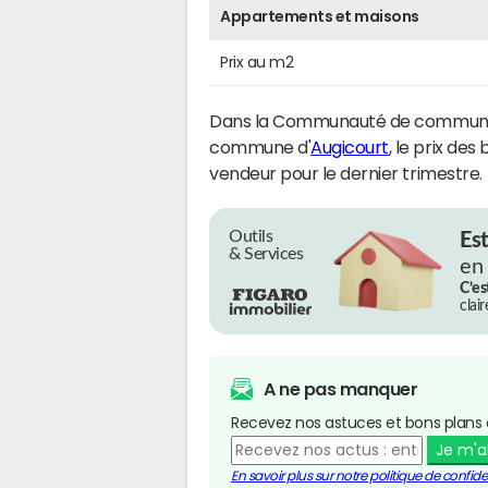
Appartements et maisons
Prix au m2
Dans la Communauté de communes 
commune d'
Augicourt
, le prix des
vendeur pour le dernier trimestre.
Outils
Es
& Services
en
C’es
clai
A ne pas manquer
Recevez nos astuces et bons plans 
Je m'
En savoir plus sur notre politique de confiden