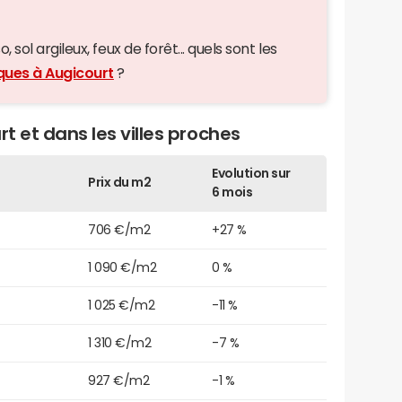
 sol argileux, feux de forêt... quels sont les
iques à Augicourt
?
rt et dans les villes proches
Evolution sur
Prix du m2
6 mois
706 €/m2
+27 %
1 090 €/m2
0 %
1 025 €/m2
-11 %
1 310 €/m2
-7 %
927 €/m2
-1 %