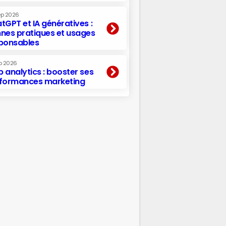
ep 2026
tGPT et IA génératives :
nes pratiques et usages
ponsables
p 2026
 analytics : booster ses
formances marketing