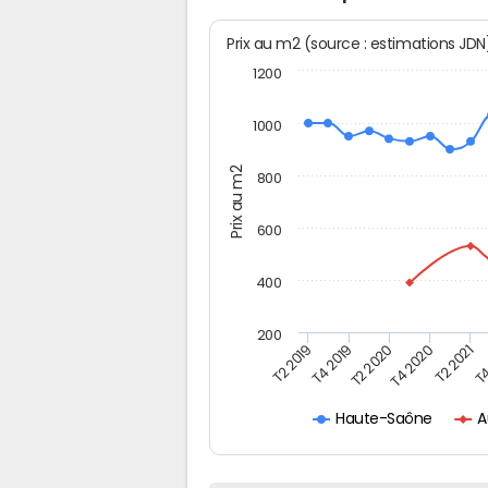
Prix au m2 (source : estimations JD
1200
1000
Prix au m2
800
600
400
200
T4
T2 2020
T4 2020
T2 2019
T2 2021
T4 2019
A
Haute-Saône