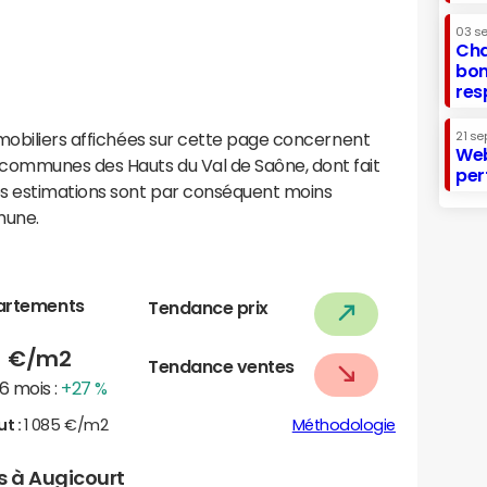
03 s
Cha
bon
res
mobiliers affichées sur cette page concernent
21 se
Web
ommunes des Hauts du Val de Saône, dont fait
per
os estimations sont par conséquent moins
mune.
artements
Tendance prix
6
€/m2
Tendance ventes
6 mois :
+27 %
ut :
1 085 €/m2
Méthodologie
rs à Augicourt