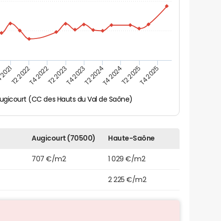
 2021
T2 2025
T4 2023
T2 2022
T4 2025
T2 2024
T4 2022
T4 2024
T2 2023
ugicourt (CC des Hauts du Val de Saône)
Augicourt (70500)
Haute-Saône
707 €/m2
1 029 €/m2
2 225 €/m2