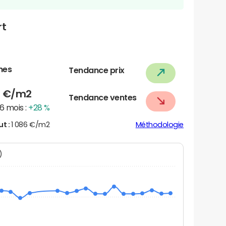
rt
nes
Tendance prix
7
€/m2
Tendance ventes
6 mois :
+28 %
ut :
1 086 €/m2
Méthodologie
N)