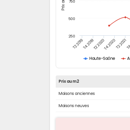
Prix au m2
750
500
250
T4
T2 2020
T4 2020
T2 2019
T2 2021
T4 2019
A
Haute-Saône
Prix au m2
Maisons anciennes
Maisons neuves