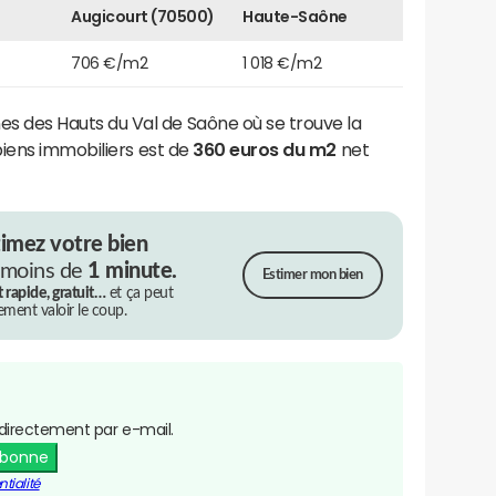
Augicourt (70500)
Haute-Saône
706 €/m2
1 018 €/m2
des Hauts du Val de Saône où se trouve la
 biens immobiliers est de
360 euros du m2
net
timez votre bien
 moins de
1 minute.
Estimer mon bien
t rapide, gratuit…
et ça peut
rement valoir le coup.
directement par e-mail.
abonne
tialité