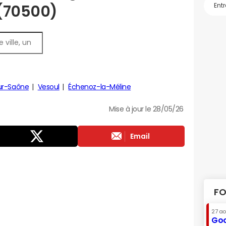
 (70500)
ur-Saône
Vesoul
Échenoz-la-Méline
Mise à jour le 28/05/26
Email
FO
27 a
Goo