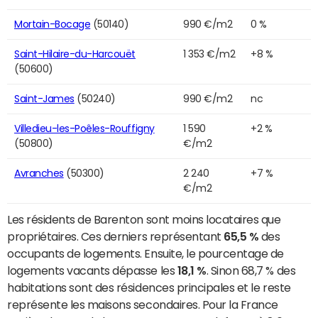
Mortain-Bocage
(50140)
990 €/m2
0 %
Saint-Hilaire-du-Harcouët
1 353 €/m2
+8 %
(50600)
Saint-James
(50240)
990 €/m2
nc
Villedieu-les-Poêles-Rouffigny
1 590
+2 %
(50800)
€/m2
Avranches
(50300)
2 240
+7 %
€/m2
Les résidents de Barenton sont moins locataires que
propriétaires. Ces derniers représentant
65,5 %
des
occupants de logements. Ensuite, le pourcentage de
logements vacants dépasse les
18,1 %
. Sinon 68,7 % des
habitations sont des résidences principales et le reste
représente les maisons secondaires. Pour la France