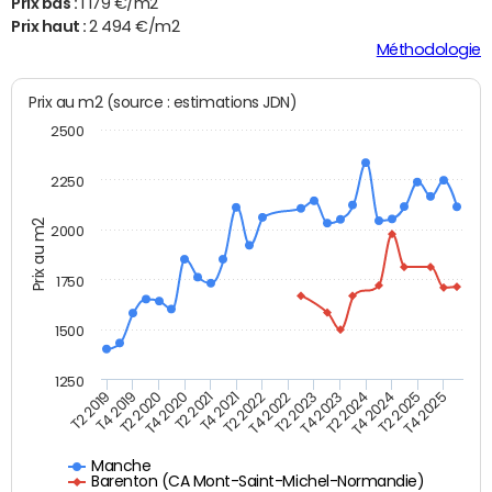
Prix bas :
1 179 €/m2
Prix haut :
2 494 €/m2
Méthodologie
Prix au m2 (source : estimations JDN)
2500
2250
Prix au m2
2000
1750
1500
1250
T4 2021
T2 2025
T2 2019
T4 2022
T2 2020
T4 2023
T2 2021
T4 2024
T2 2022
T4 2025
T4 2019
T2 2023
T4 2020
T2 2024
Manche
Barenton (CA Mont-Saint-Michel-Normandie)