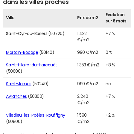
dans les villes proches
Evolution
Ville
Prix du m2
sur 6 mois
Saint-Cyr-du-Bailleul (50720)
1 432
+7 %
€/m2
Mortain-Bocage
(50140)
990 €/m2
0 %
Saint-Hilaire-du-Harcouët
1 353 €/m2
+8 %
(50600)
Saint-James
(50240)
990 €/m2
nc
Avranches
(50300)
2 240
+7 %
€/m2
Villedieu-les-Poêles-Rouffigny
1 590
+2 %
(50800)
€/m2