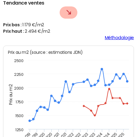
Tendance ventes
Prix bas :
1 179 €/m2
Prix haut :
2 494 €/m2
Méthodologie
Prix au m2 (source : estimations JDN)
2500
2250
Prix au m2
2000
1750
1500
1250