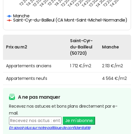
T4 2021
T2 2025
T2 2019
T4 2022
T2 2020
T4 2023
T2 2021
T4 2024
T2 2022
T4 2025
T4 2019
T2 2023
T4 2020
T2 2024
Manche
Saint-Cyr-du-Bailleul (CA Mont-Saint-Michel-Normandie)
Saint-Cyr-
Prix au m2
du-Bailleul
Manche
(50720)
Appartements anciens
1 712 €/m2
2 113 €/m2
Appartements neufs
4 564 €/m2
A ne pas manquer
Recevez nos astuces et bons plans directement par e-
mail.
Je m'abonne
En savoir plus sur notre politique de confidentialité