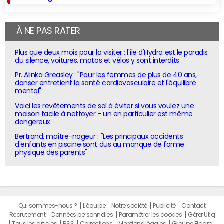
À NE PAS RATER
Plus que deux mois pour la visiter : l'île d'Hydra est le paradis
du silence, voitures, motos et vélos y sont interdits
Pr. Alinka Greasley : "Pour les femmes de plus de 40 ans,
danser entretient la santé cardiovasculaire et l'équilibre
mental"
Voici les revêtements de sol à éviter si vous voulez une
maison facile à nettoyer - un en particulier est même
dangereux
Bertrand, maître-nageur : "Les principaux accidents
d'enfants en piscine sont dus au manque de forme
physique des parents"
Qui sommes-nous ?
L'équipe
Notre société
Publicité
Contact
Recrutement
Données personnelles
Paramétrer les cookies
Gérer Utiq
Tous les articles
RSS
Corrections
Mentions légales
Groupe Figaro