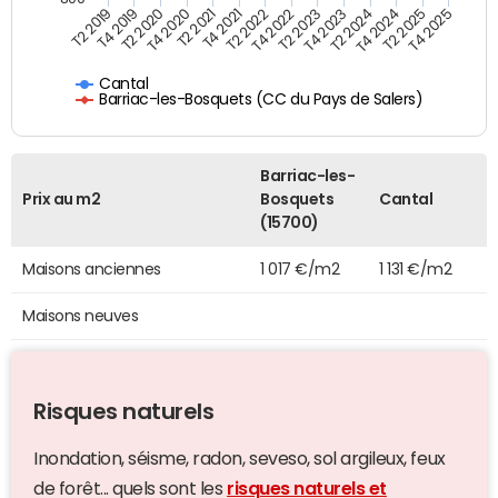
T4 2021
T2 2025
T2 2019
T4 2022
T2 2020
T4 2023
T2 2021
T4 2024
T2 2022
T4 2025
T4 2019
T2 2023
T4 2020
T2 2024
Cantal
Barriac-les-Bosquets (CC du Pays de Salers)
Barriac-les-
Prix au m2
Bosquets
Cantal
(15700)
Maisons anciennes
1 017 €/m2
1 131 €/m2
Maisons neuves
Risques naturels
Inondation, séisme, radon, seveso, sol argileux, feux
de forêt... quels sont les
risques naturels et