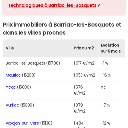
technologiques à Barriac-les-Bosquets
?
Prix immobiliers à Barriac-les-Bosquets et
dans les villes proches
Evolution
Ville
Prix du m2
sur 6 mois
Barriac-les-Bosquets (15700)
1 017 €/m2
-1 %
Mauriac
(15200)
1 053 €/m2
+16 %
Ytrac
(15000)
1 576
nc
€/m2
Aurillac
(15000)
1 379
+7 %
€/m2
Arpajon-sur-Cère
(15130)
1 484
-12 %