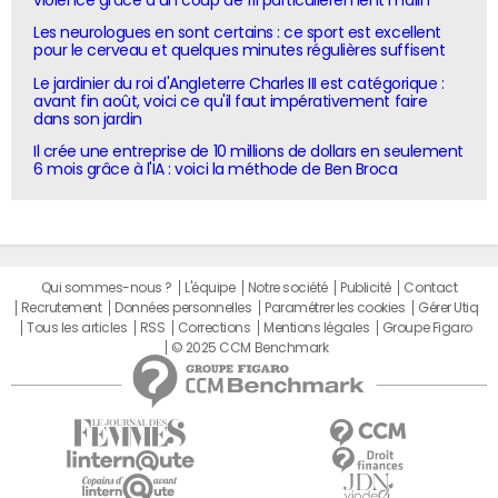
violence grâce à un coup de fil particulièrement malin
Les neurologues en sont certains : ce sport est excellent
pour le cerveau et quelques minutes régulières suffisent
Le jardinier du roi d'Angleterre Charles III est catégorique :
avant fin août, voici ce qu'il faut impérativement faire
dans son jardin
Il crée une entreprise de 10 millions de dollars en seulement
6 mois grâce à l'IA : voici la méthode de Ben Broca
Qui sommes-nous ?
L'équipe
Notre société
Publicité
Contact
Recrutement
Données personnelles
Paramétrer les cookies
Gérer Utiq
Tous les articles
RSS
Corrections
Mentions légales
Groupe Figaro
© 2025 CCM Benchmark