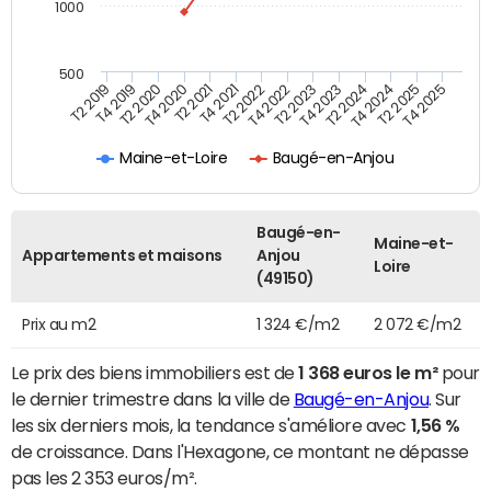
1000
500
T4 2021
T2 2025
T2 2019
T4 2022
T2 2020
T4 2023
T2 2021
T4 2024
T2 2022
T4 2025
T4 2019
T2 2023
T4 2020
T2 2024
Maine-et-Loire
Baugé-en-Anjou
Baugé-en-
Maine-et-
Appartements et maisons
Anjou
Loire
(49150)
Prix au m2
1 324 €/m2
2 072 €/m2
Le prix des biens immobiliers est de
1 368 euros le m²
pour
le dernier trimestre dans la ville de
Baugé-en-Anjou
. Sur
les six derniers mois, la tendance s'améliore avec
1,56 %
de croissance. Dans l'Hexagone, ce montant ne dépasse
pas les 2 353 euros/m².