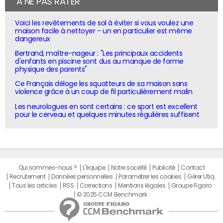
À NE PAS RATER
Voici les revêtements de sol à éviter si vous voulez une
maison facile à nettoyer - un en particulier est même
dangereux
Bertrand, maître-nageur : "Les principaux accidents
d'enfants en piscine sont dus au manque de forme
physique des parents"
Ce Français déloge les squatteurs de sa maison sans
violence grâce à un coup de fil particulièrement malin
Les neurologues en sont certains : ce sport est excellent
pour le cerveau et quelques minutes régulières suffisent
Qui sommes-nous ?
L'équipe
Notre société
Publicité
Contact
Recrutement
Données personnelles
Paramétrer les cookies
Gérer Utiq
Tous les articles
RSS
Corrections
Mentions légales
Groupe Figaro
© 2025 CCM Benchmark