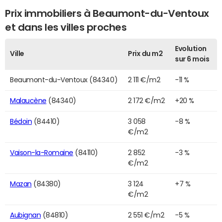
Prix immobiliers à Beaumont-du-Ventoux
et dans les villes proches
Evolution
Ville
Prix du m2
sur 6 mois
Beaumont-du-Ventoux (84340)
2 111 €/m2
-11 %
Malaucène
(84340)
2 172 €/m2
+20 %
Bédoin
(84410)
3 058
-8 %
€/m2
Vaison-la-Romaine
(84110)
2 852
-3 %
€/m2
Mazan
(84380)
3 124
+7 %
€/m2
Aubignan
(84810)
2 551 €/m2
-5 %