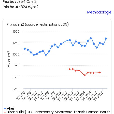
Prix bas :
354 €/m2
Prix haut :
824 €/m2
Méthodologie
Prix au m2 (source : estimations JDN)
1500
1250
Prix au m2
1000
750
500
250
T4 2021
T2 2025
T2 2019
T4 2022
T2 2020
T4 2023
T2 2021
T4 2024
T2 2022
T4 2025
T4 2019
T2 2023
T4 2020
T2 2024
Allier
Bizeneuille (CC Commentry Montmarault Néris Communauté)