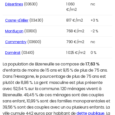
Désertines
(03630)
1 060
nc
€/m2
Cosne-d'Allier
(03430)
817 €/m2
+3 %
Montluçon
(03100)
768 €/m2
-2 %
Commentry
(03600)
790 €/m2
nc
Domérat
(03410)
1 025 €/m2
0 %
La population de Bizeneuille se compose de
17,63 %
d’enfants de moins de 15 ans et 9,15 % de plus de 75 ans.
Dans l'Hexagone, le pourcentage de plus de 75 ans est
plutôt de 8,98 %. La gent masculine est plus présente
avec 52,54 % sur la commune. 120 ménages vivent à
Bizeneuille. 49,45 % de ces ménages sont des couples
sans enfant, 10,99 % sont des familles monoparentales et
39,56 % sont des couples avec un ou plusieurs enfants. La
ville cumule 442 euros par habitant de
dette publique
. La