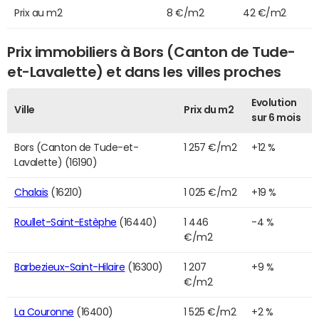
Prix au m2
8 €/m2
42 €/m2
Prix immobiliers à Bors (Canton de Tude-
et-Lavalette) et dans les villes proches
Evolution
Ville
Prix du m2
sur 6 mois
Bors (Canton de Tude-et-
1 257 €/m2
+12 %
Lavalette) (16190)
Chalais
(16210)
1 025 €/m2
+19 %
Roullet-Saint-Estèphe
(16440)
1 446
-4 %
€/m2
Barbezieux-Saint-Hilaire
(16300)
1 207
+9 %
€/m2
La Couronne
(16400)
1 525 €/m2
+2 %