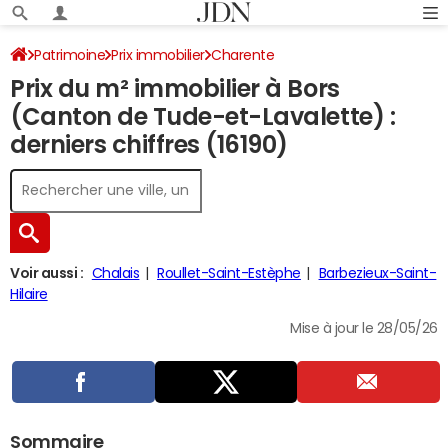
Patrimoine
Prix immobilier
Charente
Prix du m² immobilier à Bors
Bors (Canton de Tude-et-Lavalette)
(Canton de Tude-et-Lavalette) :
derniers chiffres (16190)
Voir aussi :
Chalais
Roullet-Saint-Estèphe
Barbezieux-Saint-
Hilaire
Mise à jour le 28/05/26
Sommaire