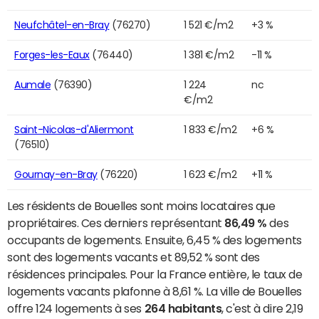
Neufchâtel-en-Bray
(76270)
1 521 €/m2
+3 %
Forges-les-Eaux
(76440)
1 381 €/m2
-11 %
Aumale
(76390)
1 224
nc
€/m2
Saint-Nicolas-d'Aliermont
1 833 €/m2
+6 %
(76510)
Gournay-en-Bray
(76220)
1 623 €/m2
+11 %
Les résidents de Bouelles sont moins locataires que
propriétaires. Ces derniers représentant
86,49 %
des
occupants de logements. Ensuite, 6,45 % des logements
sont des logements vacants et 89,52 % sont des
résidences principales. Pour la France entière, le taux de
logements vacants plafonne à 8,61 %. La ville de Bouelles
offre 124 logements à ses
264 habitants
, c'est à dire 2,19