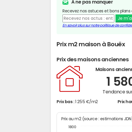
A ne pas manquer
Recevez nos astuces et bons plans 
Je m'
En savoir plus sur notre politique de confiden
Prix m2 maison à Bouëx
Prix des maisons anciennes
Maisons ancien
1 58
Tendance sur
Prix bas :
1 255 €/m2
Prix ha
Prix au m2 (source : estimations JD
1800