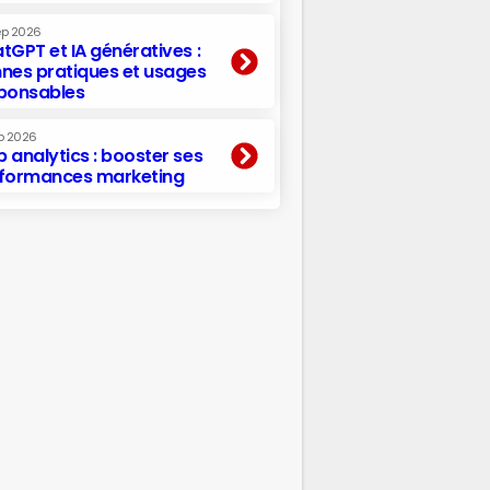
ep 2026
tGPT et IA génératives :
nes pratiques et usages
ponsables
p 2026
 analytics : booster ses
formances marketing