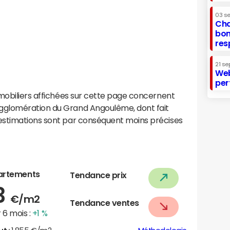
03 s
Cha
bon
res
21 se
Web
per
mobiliers affichées sur cette page concernent
gglomération du Grand Angoulême, dont fait
estimations sont par conséquent moins précises
artements
Tendance prix
3
€/m2
Tendance ventes
 6 mois :
+1 %