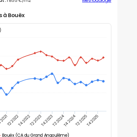
ut :
1 855 €/m2
Méthodologie
rs à Bouëx
N)
 2021
T2 2025
T4 2023
T2 2022
T4 2025
T2 2024
T4 2022
T4 2024
T2 2023
Bouëx (CA du Grand Angoulême)