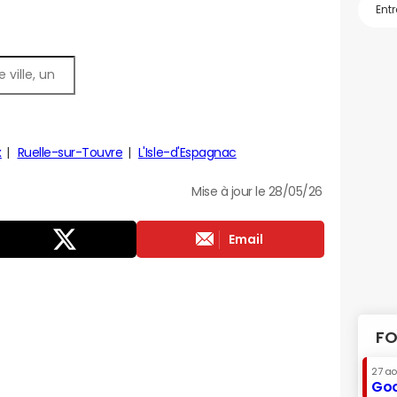
x
Ruelle-sur-Touvre
L'Isle-d'Espagnac
Mise à jour le 28/05/26
Email
FO
27 a
Goo