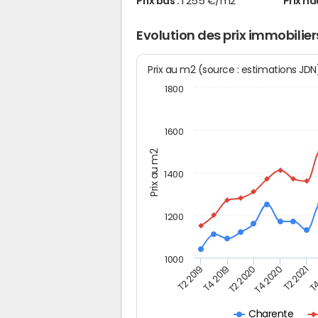
Prix bas :
1 255 €/m2
Prix ha
Evolution des prix immobilie
Prix au m2 (source : estimations JD
1800
1600
Prix au m2
1400
1200
1000
T4
T2 2020
T4 2020
T2 2019
T2 2021
T4 2019
Charente