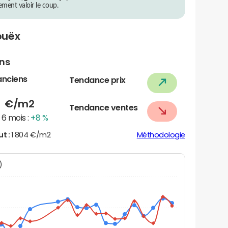
rement valoir le coup.
ouëx
ens
anciens
Tendance prix
1
€/m2
Tendance ventes
6 mois :
+8 %
ut :
1 804 €/m2
Méthodologie
N)