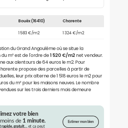
Bouëx (16410)
Charente
1 583 €/m2
1 324 €/m2
ion du Grand Angoulême où se situe la
n du m² est de l'ordre de
1 520 €/m2
net vendeur.
rne aux alentours de 64 euros le m2. Pour
harente propose des parcelles à partir de
elles, leur prix alterne de 1 518 euros le m2 pour
uros du m² pour les maisons neuves. Le nombre
vendues sur les trois derniers mois demeure
timez votre bien
 moins de
1 minute.
Estimer mon bien
t rapide, gratuit…
et ça peut