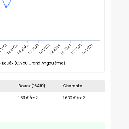
 2021
T2 2025
T4 2023
T2 2022
T4 2025
T2 2024
T4 2022
T4 2024
T2 2023
Bouëx (CA du Grand Angoulême)
Bouëx (16410)
Charente
1 611 €/m2
1 630 €/m2