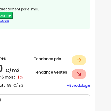
directement par e-mail.
abonne
tialité
nes
Tendance prix
0
€/m2
Tendance ventes
 6 mois :
-1 %
ut :
1 891 €/m2
Méthodologie
N)