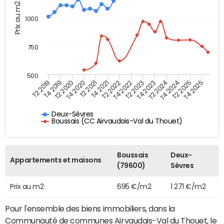
Prix au m2
1000
750
500
T4 2021
T2 2025
T2 2019
T4 2022
T2 2020
T4 2023
T2 2021
T4 2024
T2 2022
T4 2025
T4 2019
T2 2023
T4 2020
T2 2024
Deux-Sèvres
Boussais (CC Airvaudais-Val du Thouet)
Boussais
Deux-
Appartements et maisons
(79600)
Sèvres
Prix au m2
695 €/m2
1 271 €/m2
Pour l'ensemble des biens immobiliers, dans la
Communauté de communes Airvaudais-Val du Thouet, le