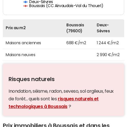
Deux-Sèvres
Boussais (CC Airvaudais-Val du Thouet)
Boussais
Deux-
Prix au m2
(79600)
Sèvres
Maisons anciennes
688 €/m2
1 244 €/m2
Maisons neuves
2 990 €/m2
Risques naturels
Inondation, séisme, radon, seveso, sol argileux, feux
de forêt... quels sont les
risques naturels et
technologiques à Boussais
?
Prix immobiliers à Boussais et dans les