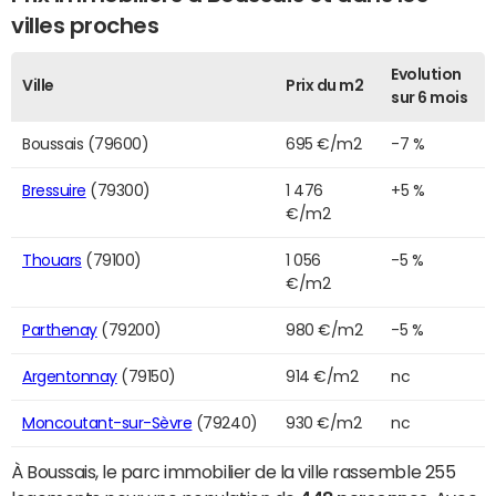
villes proches
Evolution
Ville
Prix du m2
sur 6 mois
Boussais (79600)
695 €/m2
-7 %
Bressuire
(79300)
1 476
+5 %
€/m2
Thouars
(79100)
1 056
-5 %
€/m2
Parthenay
(79200)
980 €/m2
-5 %
Argentonnay
(79150)
914 €/m2
nc
Moncoutant-sur-Sèvre
(79240)
930 €/m2
nc
À Boussais, le parc immobilier de la ville rassemble 255