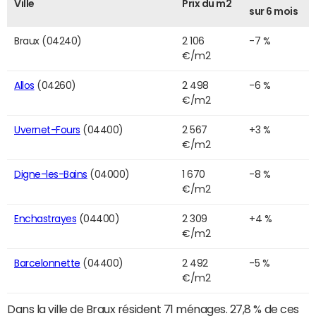
Ville
Prix du m2
sur 6 mois
Braux (04240)
2 106
-7 %
€/m2
Allos
(04260)
2 498
-6 %
€/m2
Uvernet-Fours
(04400)
2 567
+3 %
€/m2
Digne-les-Bains
(04000)
1 670
-8 %
€/m2
Enchastrayes
(04400)
2 309
+4 %
€/m2
Barcelonnette
(04400)
2 492
-5 %
€/m2
Dans la ville de Braux résident 71 ménages. 27,8 % de ces