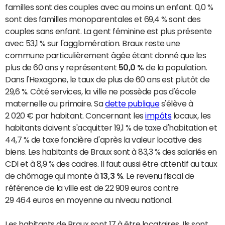
familles sont des couples avec au moins un enfant. 0,0 %
sont des familles monoparentales et 69,4 % sont des
couples sans enfant. La gent féminine est plus présente
avec 53,1 % sur l'agglomération. Braux reste une
commune particulièrement âgée étant donné que les
plus de 60 ans y représentent
50,0 %
de la population.
Dans l'Hexagone, le taux de plus de 60 ans est plutôt de
29,6 %. Côté services, la ville ne possède pas d'école
maternelle ou primaire. Sa
dette publique
s'élève à
2 020 € par habitant. Concernant les
impôts
locaux, les
habitants doivent s'acquitter 19,1 % de taxe d'habitation et
44,7 % de taxe foncière d'après la valeur locative des
biens. Les habitants de Braux sont à 83,3 % des salariés en
CDI et à 8,9 % des cadres. Il faut aussi être attentif au taux
de chômage qui monte à
13,3 %
. Le revenu fiscal de
référence de la ville est de 22 909 euros contre
29 464 euros en moyenne au niveau national.
Les habitants de Braux sont 17 à être locataires. Ils sont