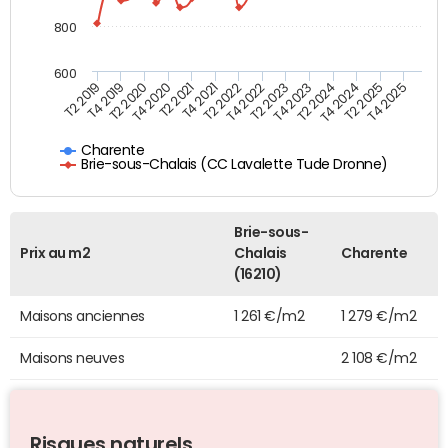
800
600
T4 2021
T2 2025
T2 2019
T4 2022
T2 2020
T4 2023
T2 2021
T4 2024
T2 2022
T4 2025
T4 2019
T2 2023
T4 2020
T2 2024
Charente
Brie-sous-Chalais (CC Lavalette Tude Dronne)
Brie-sous-
Prix au m2
Chalais
Charente
(16210)
Maisons anciennes
1 261 €/m2
1 279 €/m2
Maisons neuves
2 108 €/m2
Risques naturels