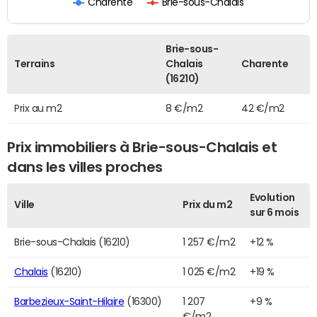
Charente
Brie-sous-Chalais
Brie-sous-
Terrains
Chalais
Charente
(16210)
Prix au m2
8 €/m2
42 €/m2
Prix immobiliers à Brie-sous-Chalais et
dans les villes proches
Evolution
Ville
Prix du m2
sur 6 mois
Brie-sous-Chalais (16210)
1 257 €/m2
+12 %
Chalais
(16210)
1 025 €/m2
+19 %
Barbezieux-Saint-Hilaire
(16300)
1 207
+9 %
€/m2