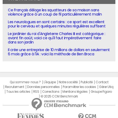
Ce Français déloge les squatteurs de sa maison sans
violence grâce à un coup de fil particulièrement malin
Les neurologues en sont certains : ce sport est excellent
pour le cerveau et quelques minutes régulières suffisent
Le jardinier du roi d'Angleterre Charles III est catégorique :
avant fin août, voici ce qu'il faut impérativement faire
dans son jardin
Il crée une entreprise de 10 millions de dollars en seulement
6 mois grâce à l'IA : voici la méthode de Ben Broca
Qui sommes-nous ?
L'équipe
Notre société
Publicité
Contact
Recrutement
Données personnelles
Paramétrer les cookies
Gérer Utiq
Tous les articles
RSS
Corrections
Mentions légales
Groupe Figaro
© 2025 CCM Benchmark