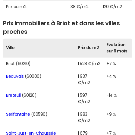
Prix au m2
38 €/m2
120 €/m2
Prix immobiliers à Briot et dans les villes
proches
Evolution
Ville
Prix du m2
sur 6 mois
Briot (60210)
1 528 €/m2
+7 %
Beauvais
(60000)
1 937
+4 %
€/m2
Breteuil
(60120)
1 597
-14 %
€/m2
Sérifontaine
(60590)
1 983
+9 %
€/m2
Saint-Just-en-Chaussée
1 679
+7 %