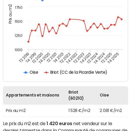
Prix au m2
1750
1500
1250
1000
T4 2021
T2 2025
T2 2019
T4 2022
T2 2020
T4 2023
T2 2021
T4 2024
T2 2022
T4 2025
T4 2019
T2 2023
T4 2020
T2 2024
Briot (CC de la Picardie Verte)
Oise
Briot
Appartements et maisons
Oise
(60210)
Prix au m2
1 528 €/m2
2 081 €/m2
Le prix du m2 est de
1 420 euros
net vendeur sur le
dernier trimestre dans la Communauté de communes de