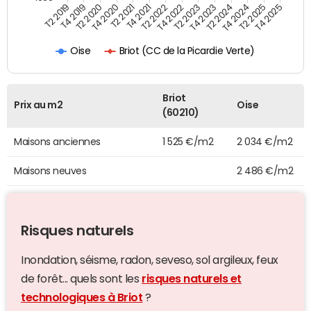
T4 2021
T2 2025
T2 2019
T4 2022
T2 2020
T4 2023
T2 2021
T4 2024
T2 2022
T4 2025
T4 2019
T2 2023
T4 2020
T2 2024
Briot (CC de la Picardie Verte)
Oise
Briot
Prix au m2
Oise
(60210)
Maisons anciennes
1 525 €/m2
2 034 €/m2
Maisons neuves
2 486 €/m2
Risques naturels
Inondation, séisme, radon, seveso, sol argileux, feux
de forêt... quels sont les
risques naturels et
technologiques à Briot
?