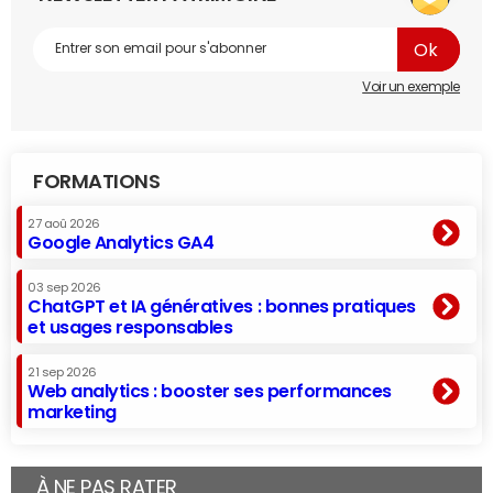
Voir un exemple
FORMATIONS
27 aoû 2026
Google Analytics GA4
03 sep 2026
ChatGPT et IA génératives : bonnes pratiques
et usages responsables
21 sep 2026
Web analytics : booster ses performances
marketing
À NE PAS RATER