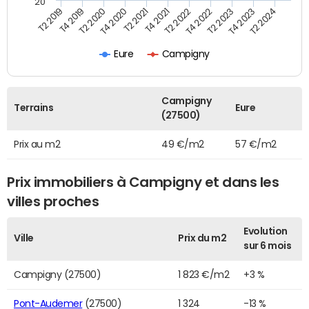
20
T2 2019
T4 2019
T2 2020
T4 2020
T2 2021
T4 2021
T2 2022
T4 2022
T2 2023
T4 2023
T2 2024
Eure
Campigny
Campigny
Terrains
Eure
(27500)
Prix au m2
49 €/m2
57 €/m2
Prix immobiliers à Campigny et dans les
villes proches
Evolution
Ville
Prix du m2
sur 6 mois
Campigny (27500)
1 823 €/m2
+3 %
Pont-Audemer
(27500)
1 324
-13 %