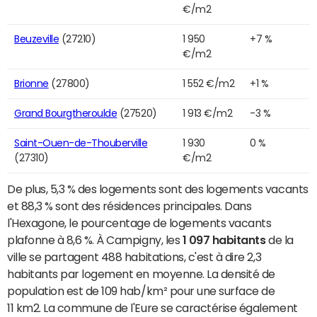
€/m2
Beuzeville
(27210)
1 950
+7 %
€/m2
Brionne
(27800)
1 552 €/m2
+1 %
Grand Bourgtheroulde
(27520)
1 913 €/m2
-3 %
Saint-Ouen-de-Thouberville
1 930
0 %
(27310)
€/m2
De plus, 5,3 % des logements sont des logements vacants
et 88,3 % sont des résidences principales. Dans
l'Hexagone, le pourcentage de logements vacants
plafonne à 8,6 %. À Campigny, les
1 097 habitants
de la
ville se partagent 488 habitations, c'est à dire 2,3
habitants par logement en moyenne. La densité de
population est de 109 hab/km² pour une surface de
11 km2. La commune de l'Eure se caractérise également