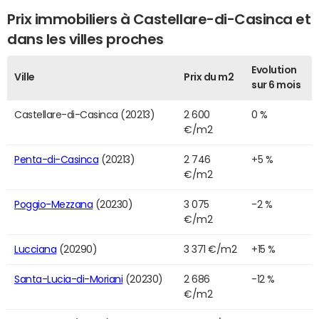
Prix immobiliers à Castellare-di-Casinca et
dans les villes proches
Evolution
Ville
Prix du m2
sur 6 mois
Castellare-di-Casinca (20213)
2 600
0 %
€/m2
Penta-di-Casinca
(20213)
2 746
+5 %
€/m2
Poggio-Mezzana
(20230)
3 075
-2 %
€/m2
Lucciana
(20290)
3 371 €/m2
+15 %
Santa-Lucia-di-Moriani
(20230)
2 686
-12 %
€/m2