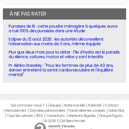
À NE PAS RATER
Punaises de lit : cette poudre ménagère à quelques euros
a tué 100% des punaises dans une étude
Eclipse du 12 août 2026 : les autorités déconseillent
l'observation aux moins de 3 ans, même équipés
Plus que deux mois pour la visiter : l'île d'Hydra est le paradis
du silence, voitures, motos et vélos y sont interdits
Pr. Alinka Greasley : "Pour les femmes de plus de 40 ans,
danser entretient la santé cardiovasculaire et l'équilibre
mental"
Qui sommes-nous ?
L'équipe
Notre société
Publicité
Contact
Recrutement
Données personnelles
Paramétrer les cookies
Gérer Utiq
Tous les articles
RSS
Corrections
Mentions légales
Groupe Figaro
© 2025 CCM Benchmark