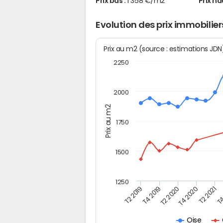
Prix bas :
1 358 €/m2
Prix ha
Evolution des prix immobilie
Prix au m2 (source : estimations JD
2250
2000
Prix au m2
1750
1500
1250
T4
T2 2020
T4 2020
T2 2019
T2 2021
T4 2019
Oise