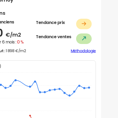
ens
anciens
Tendance prix
0
€/m2
Tendance ventes
 6 mois :
0 %
ut :
1 898 €/m2
Méthodologie
N)