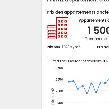
Prix des appartements anci
Appartements 
1 50
Tendance sur
Prix bas :
1 328 €/m2
Prix ha
Prix au m2 (source : estimations JD
2500
2250
Prix au m2
2000
1750