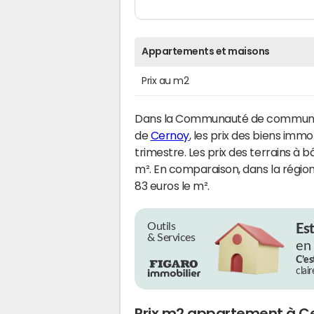
Appartements et maisons
Prix au m2
Dans la Communauté de communes
de
Cernoy
, les prix des biens immo
trimestre. Les prix des terrains à 
m². En comparaison, dans la régio
83 euros le m².
Outils
Es
& Services
en
C’es
clai
Prix m2 appartement à C