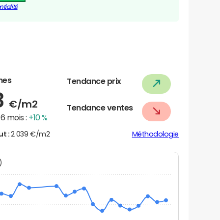
tialité
nes
Tendance prix
8
€/m2
Tendance ventes
6 mois :
+10 %
ut :
2 039 €/m2
Méthodologie
N)