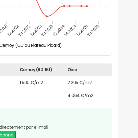
 2021
T2 2025
T4 2023
T2 2022
T4 2025
T2 2024
T4 2022
T4 2024
T2 2023
Cernoy (CC du Plateau Picard)
Cernoy (60190)
Oise
1 500 €/m2
2 205 €/m2
4 064 €/m2
directement par e-mail.
abonne