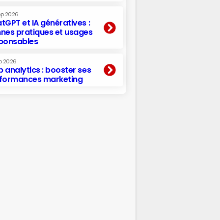
ep 2026
tGPT et IA génératives :
nes pratiques et usages
ponsables
p 2026
 analytics : booster ses
formances marketing