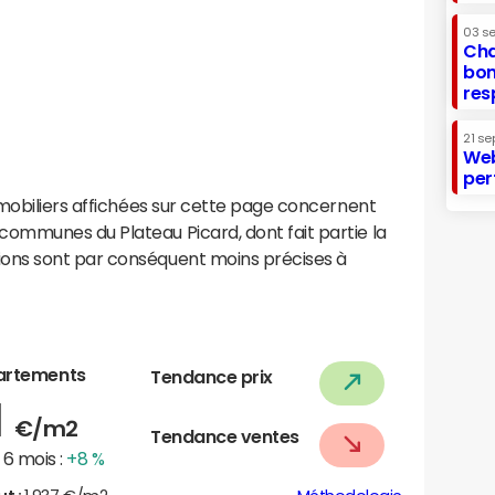
03 s
Cha
bon
res
21 se
Web
per
mobiliers affichées sur cette page concernent
ommunes du Plateau Picard, dont fait partie la
ons sont par conséquent moins précises à
artements
Tendance prix
1
€/m2
Tendance ventes
6 mois :
+8 %