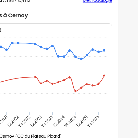
ut :
1 937 €/m2
Méthodologie
rs à Cernoy
N)
 2021
T2 2025
T4 2023
T2 2022
T4 2025
T2 2024
T4 2022
T4 2024
T2 2023
Cernoy (CC du Plateau Picard)