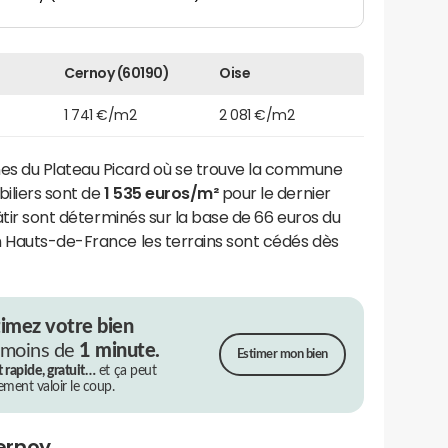
Cernoy (60190)
Oise
1 741 €/m2
2 081 €/m2
 du Plateau Picard où se trouve la commune
biliers sont de
1 535 euros/m²
pour le dernier
bâtir sont déterminés sur la base de 66 euros du
n Hauts-de-France les terrains sont cédés dès
timez votre bien
 moins de
1 minute.
Estimer mon bien
t rapide, gratuit…
et ça peut
rement valoir le coup.
ernoy