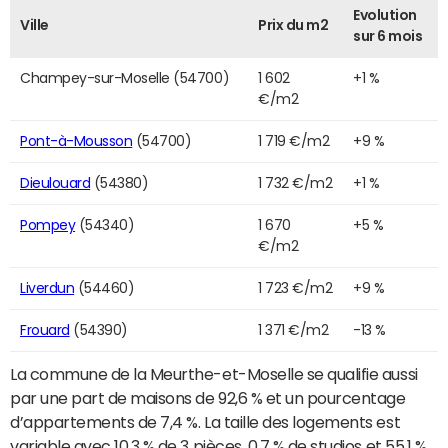
Evolution
Ville
Prix du m2
sur 6 mois
Champey-sur-Moselle (54700)
1 602
+1 %
€/m2
Pont-à-Mousson
(54700)
1 719 €/m2
+9 %
Dieulouard
(54380)
1 732 €/m2
+1 %
Pompey
(54340)
1 670
+5 %
€/m2
Liverdun
(54460)
1 723 €/m2
+9 %
Frouard
(54390)
1 371 €/m2
-13 %
La commune de la Meurthe-et-Moselle se qualifie aussi
par une part de maisons de 92,6 % et un pourcentage
d’appartements de 7,4 %. La taille des logements est
variable avec 10,3 % de 3 pièces, 0,7 % de studios et 55,1 %