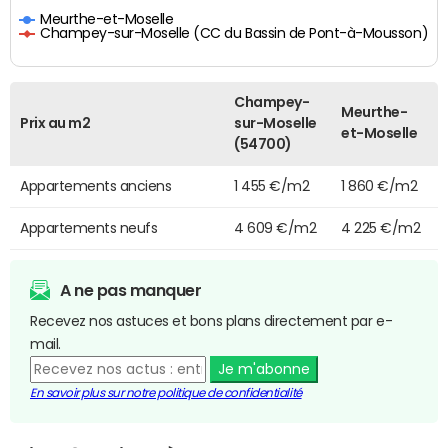
Meurthe-et-Moselle
Champey-sur-Moselle (CC du Bassin de Pont-à-Mousson)
Champey-
Meurthe-
Prix au m2
sur-Moselle
et-Moselle
(54700)
Appartements anciens
1 455 €/m2
1 860 €/m2
Appartements neufs
4 609 €/m2
4 225 €/m2
A ne pas manquer
Recevez nos astuces et bons plans directement par e-
mail.
Je m'abonne
En savoir plus sur notre politique de confidentialité