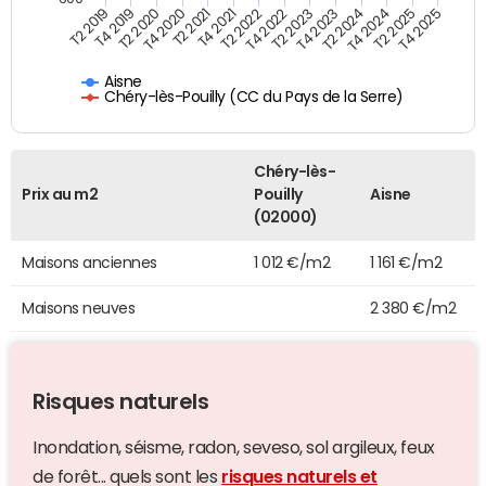
T4 2021
T2 2025
T2 2019
T4 2022
T2 2020
T4 2023
T2 2021
T4 2024
T2 2022
T4 2025
T4 2019
T2 2023
T4 2020
T2 2024
Aisne
Chéry-lès-Pouilly (CC du Pays de la Serre)
Chéry-lès-
Prix au m2
Pouilly
Aisne
(02000)
Maisons anciennes
1 012 €/m2
1 161 €/m2
Maisons neuves
2 380 €/m2
Risques naturels
Inondation, séisme, radon, seveso, sol argileux, feux
de forêt... quels sont les
risques naturels et