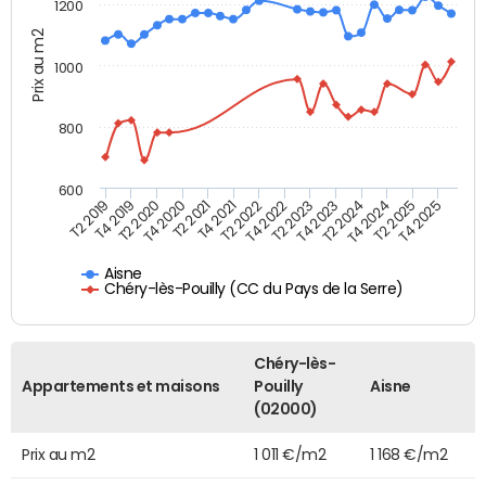
1200
Prix au m2
1000
800
600
T4 2021
T2 2025
T2 2019
T4 2022
T2 2020
T4 2023
T2 2021
T4 2024
T2 2022
T4 2025
T4 2019
T2 2023
T4 2020
T2 2024
Aisne
Chéry-lès-Pouilly (CC du Pays de la Serre)
Chéry-lès-
Appartements et maisons
Pouilly
Aisne
(02000)
Prix au m2
1 011 €/m2
1 168 €/m2