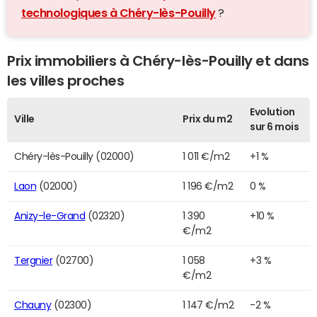
technologiques à Chéry-lès-Pouilly
?
Prix immobiliers à Chéry-lès-Pouilly et dans
les villes proches
Evolution
Ville
Prix du m2
sur 6 mois
Chéry-lès-Pouilly (02000)
1 011 €/m2
+1 %
Laon
(02000)
1 196 €/m2
0 %
Anizy-le-Grand
(02320)
1 390
+10 %
€/m2
Tergnier
(02700)
1 058
+3 %
€/m2
Chauny
(02300)
1 147 €/m2
-2 %