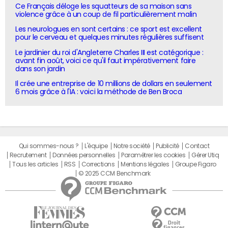
Ce Français déloge les squatteurs de sa maison sans
violence grâce à un coup de fil particulièrement malin
Les neurologues en sont certains : ce sport est excellent
pour le cerveau et quelques minutes régulières suffisent
Le jardinier du roi d'Angleterre Charles III est catégorique :
avant fin août, voici ce qu'il faut impérativement faire
dans son jardin
Il crée une entreprise de 10 millions de dollars en seulement
6 mois grâce à l'IA : voici la méthode de Ben Broca
Qui sommes-nous ?
L'équipe
Notre société
Publicité
Contact
Recrutement
Données personnelles
Paramétrer les cookies
Gérer Utiq
Tous les articles
RSS
Corrections
Mentions légales
Groupe Figaro
© 2025 CCM Benchmark