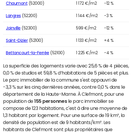
Chaumont
(52000)
1 172 €/m2
-12 %
Langres
(52200)
1 144 €/m2
-3 %
Joinville
(52300)
599 €/m2
-12 %
Saint-Dizier
(52100)
1 133 €/m2
+4 %
Bettancourt-la-Ferrée
(52100)
1 225 €/m2
-4 %
La superficie des logements varie avec 25,6 % de 4 pièces,
0,0 % de studios et 59,8 % d’habitations de 5 pièces et plus.
Le parc immobilier de la commune s'est appauvri de
-3,3 % sur les cinq dernières années, contre 0,0 % dans le
département de la Haute-Marne. À Clefmont, pour une
population de
155 personnes
le parc immobilier se
compose de 123 habitations, c'est à dire une moyenne de
1,3 habitant par logement. Pour une surface de 19 km², la
densité de population est de 9 habitants/km². Les
habitants de Clefmont sont plus propriétaires que