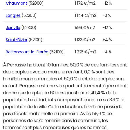
Chaumont
(52000)
1 172 €/m2
-12 %
Langres
(52200)
1 144 €/m2
-3 %
Joinville
(52300)
599 €/m2
-12 %
Saint-Dizier
(52100)
1 133 €/m2
+4 %
Bettancourt-la-Ferrée
(52100)
1 225 €/m2
-4 %
À Perrusse habitent 10 familles. 50,0 % de ces familles sont
des couples avec au moins un enfant, 0,0 % sont des
familles monoparentales et 50,0 % sont des couples sans
enfant. Perrusse est une ville particulièrement âgée étant
donné que les plus de 60 ans constituent
41,4 %
de la
population. Les étudiants composent quant à eux 3,3 % la
population de la ville. Côté éducation, la ville ne possède
pas d'école maternelle ou primaire. Avec 58,6 % de
personnes de sexe féminin dans la commune, les
femmes sont plus nombreuses que les hommes.