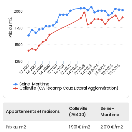
2000
Prix au m2
1750
1500
1250
T4 2021
T2 2025
T2 2019
T4 2022
T2 2020
T4 2023
T2 2021
T4 2024
T2 2022
T4 2025
T4 2019
T2 2023
T4 2020
T2 2024
Seine-Maritime
Colleville (CA Fécamp Caux Littoral Agglomération)
Colleville
Seine-
Appartements et maisons
(76400)
Maritime
Prix au m2
1 901 €/m2
2 010 €/m2