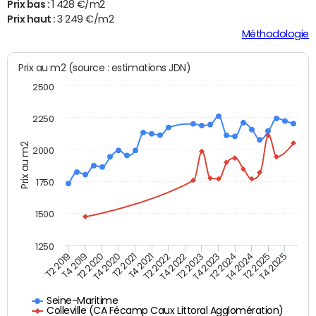
Prix bas :
1 428 €/m2
Prix haut :
3 249 €/m2
Méthodologie
Prix au m2 (source : estimations JDN)
2500
2250
Prix au m2
2000
1750
1500
1250
T4 2021
T2 2025
T2 2019
T4 2022
T2 2020
T4 2023
T2 2021
T4 2024
T2 2022
T4 2025
T4 2019
T2 2023
T4 2020
T2 2024
Seine-Maritime
Colleville (CA Fécamp Caux Littoral Agglomération)