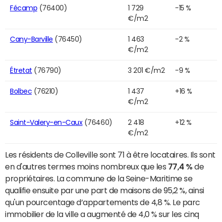
Fécamp
(76400)
1 729
-15 %
€/m2
Cany-Barville
(76450)
1 463
-2 %
€/m2
Étretat
(76790)
3 201 €/m2
-9 %
Bolbec
(76210)
1 437
+16 %
€/m2
Saint-Valery-en-Caux
(76460)
2 418
+12 %
€/m2
Les résidents de Colleville sont 71 à être locataires. Ils sont
en d'autres termes moins nombreux que les
77,4 %
de
propriétaires. La commune de la Seine-Maritime se
qualifie ensuite par une part de maisons de 95,2 %, ainsi
qu'un pourcentage d’appartements de 4,8 %. Le parc
immobilier de la ville a augmenté de 4,0 % sur les cinq