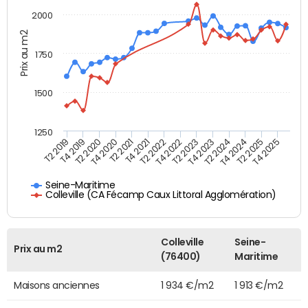
2000
Prix au m2
1750
1500
1250
T4 2021
T2 2025
T2 2019
T4 2022
T2 2020
T4 2023
T2 2021
T4 2024
T2 2022
T4 2025
T4 2019
T2 2023
T4 2020
T2 2024
Seine-Maritime
Colleville (CA Fécamp Caux Littoral Agglomération)
Colleville
Seine-
Prix au m2
(76400)
Maritime
Maisons anciennes
1 934 €/m2
1 913 €/m2