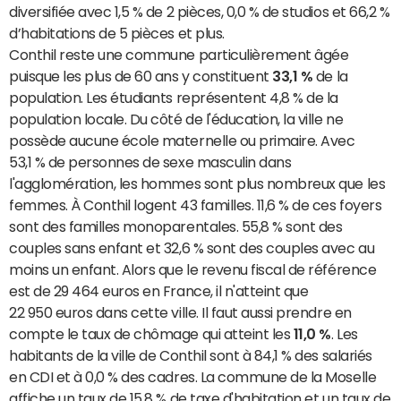
diversifiée avec 1,5 % de 2 pièces, 0,0 % de studios et 66,2 %
d’habitations de 5 pièces et plus.
Conthil reste une commune particulièrement âgée
puisque les plus de 60 ans y constituent
33,1 %
de la
population. Les étudiants représentent 4,8 % de la
population locale. Du côté de l'éducation, la ville ne
possède aucune école maternelle ou primaire. Avec
53,1 % de personnes de sexe masculin dans
l'agglomération, les hommes sont plus nombreux que les
femmes. À Conthil logent 43 familles. 11,6 % de ces foyers
sont des familles monoparentales. 55,8 % sont des
couples sans enfant et 32,6 % sont des couples avec au
moins un enfant. Alors que le revenu fiscal de référence
est de 29 464 euros en France, il n'atteint que
22 950 euros dans cette ville. Il faut aussi prendre en
compte le taux de chômage qui atteint les
11,0 %
. Les
habitants de la ville de Conthil sont à 84,1 % des salariés
en CDI et à 0,0 % des cadres. La commune de la Moselle
affiche un taux de 15,8 % de taxe d'habitation et un taux de