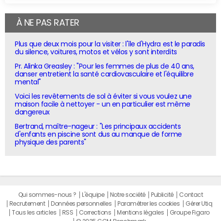
À NE PAS RATER
Plus que deux mois pour la visiter : l'île d'Hydra est le paradis
du silence, voitures, motos et vélos y sont interdits
Pr. Alinka Greasley : "Pour les femmes de plus de 40 ans,
danser entretient la santé cardiovasculaire et l'équilibre
mental"
Voici les revêtements de sol à éviter si vous voulez une
maison facile à nettoyer - un en particulier est même
dangereux
Bertrand, maître-nageur : "Les principaux accidents
d'enfants en piscine sont dus au manque de forme
physique des parents"
Qui sommes-nous ?
L'équipe
Notre société
Publicité
Contact
Recrutement
Données personnelles
Paramétrer les cookies
Gérer Utiq
Tous les articles
RSS
Corrections
Mentions légales
Groupe Figaro