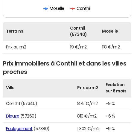
Moselle
Conthil
Conthil
Terrains
Moselle
(57340)
Prix au m2
19 €/m2
118 €/m2
Prix immobiliers à Conthil et dans les villes
proches
Evolution
Ville
Prix du m2
sur 6 mois
Conthil (57340)
875 €/m2
-9 %
Dieuze
(57260)
810 €/m2
+6 %
Faulquemont
(57380)
1 302 €/m2
-9 %