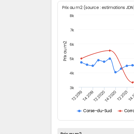
Prix au m2 (source : estimations JD
8k
7k
Prix au m2
6k
5k
4k
3k
T4 
T2 2019
T2 2020
T2 2021
T4 2019
T4 2020
Corr
Corse-du-Sud