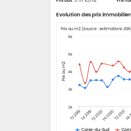
Prix bas :
3 717 €/m2
Prix ha
Evolution des prix immobilie
Prix au m2 (source : estimations JD
6k
5k
Prix au m2
4k
3k
2k
T4 
T2 2019
T2 2020
T2 2021
T4 2019
T4 2020
Corr
Corse-du-Sud