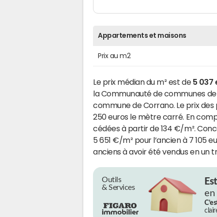
Appartements et maisons
Prix au m2
Le prix médian du m² est de
5 037 
la Communauté de communes de la 
commune de Corrano. Le prix des pa
250 euros le mètre carré. En compa
cédées à partir de 134 €/m². Conce
5 651 €/m² pour l’ancien à 7 105 
anciens à avoir été vendus en un tr
Outils
Es
& Services
en
C’es
clai