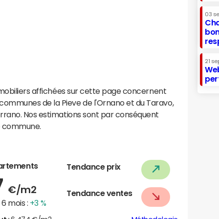
03 s
Cha
bon
res
21 se
Web
per
mobiliers affichées sur cette page concernent
ommunes de la Pieve de l'Ornano et du Taravo,
rrano. Nos estimations sont par conséquent
te commune.
artements
Tendance prix
7
€/m2
Tendance ventes
6 mois :
+3 %