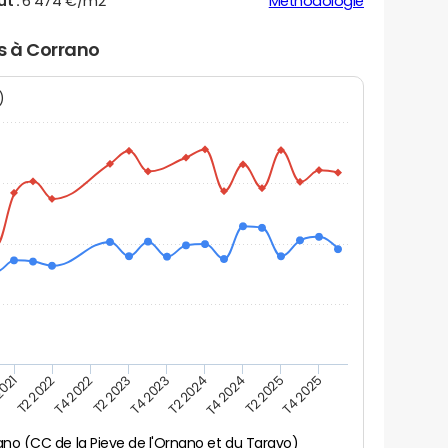
ut :
6 474 €/m2
Méthodologie
rs à Corrano
N)
2021
T2 2025
T4 2022
T4 2023
T4 2024
T2 2022
T4 2025
T2 2023
T2 2024
ano (CC de la Pieve de l'Ornano et du Taravo)