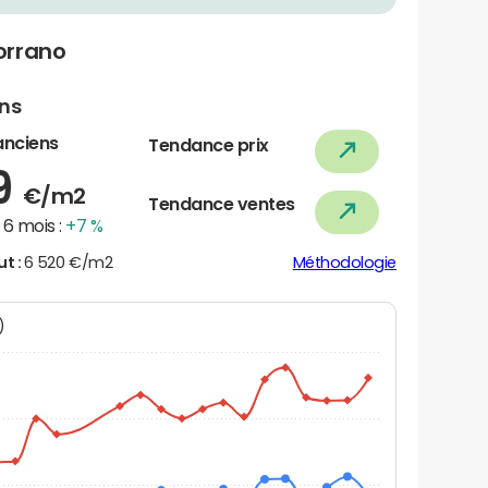
orrano
ens
anciens
Tendance prix
9
€/m2
Tendance ventes
6 mois :
+7 %
ut :
6 520 €/m2
Méthodologie
N)