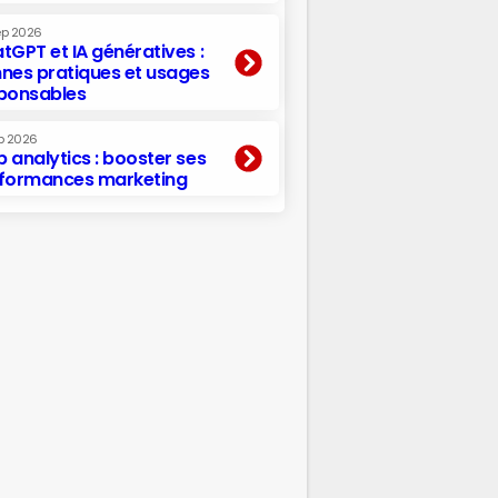
ep 2026
tGPT et IA génératives :
nes pratiques et usages
ponsables
p 2026
 analytics : booster ses
formances marketing