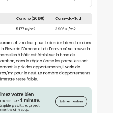
Corrano (20168)
Corse-du-Sud
5 177 €/m2
3 906 €/m2
euros
net vendeur pour le dernier trimestre dans
Pieve de l'Ornano et du Taravo où se trouve la
rcelles à bâtir est établi sur la base de
raison, dans la région Corse les parcelles sont
rnant le prix des appartements, il varie de
euros/m² pour le neuf. Le nombre d'appartements
imestre reste faible.
timez votre bien
 moins de
1 minute.
Estimer mon bien
t rapide, gratuit…
et ça peut
rement valoir le coup.