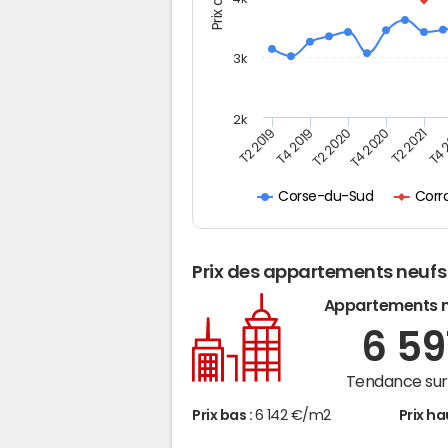
3k
2k
T4 
T2 2019
T2 2020
T2 2021
T4 2019
T4 2020
Corr
Corse-du-Sud
Prix des appartements neufs
Appartements 
6 59
Tendance sur 
Prix bas :
6 142 €/m2
Prix ha