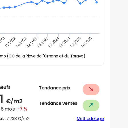
2021
T2 2025
T4 2022
T4 2023
T4 2024
T2 2022
T4 2025
T2 2023
T2 2024
ano (CC de la Pieve de l'Ornano et du Taravo)
neufs
Tendance prix
1
€/m2
Tendance ventes
6 mois :
-7 %
ut :
7 738 €/m2
Méthodologie