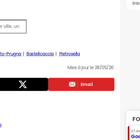
to-Prugna
Bastelicaccia
Pietrosella
Mise à jour le 28/05/26
Email
FO
o
27 a
Goo