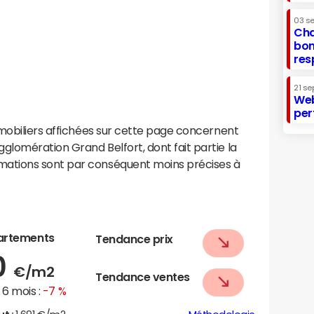
03 s
Cha
bon
res
21 se
Web
per
mobiliers affichées sur cette page concernent
lomération Grand Belfort, dont fait partie la
ations sont par conséquent moins précises à
artements
Tendance prix
0
€/m2
Tendance ventes
6 mois :
-7 %