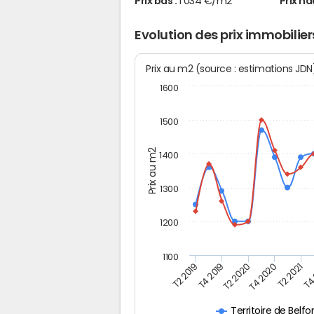
Prix bas :
1 034 €/m2
Prix ha
Evolution des prix immobilie
Prix au m2 (source : estimations JD
1600
1500
Prix au m2
1400
1300
1200
1100
T4
T2 2019
T2 2020
T2 2021
T4 2019
T4 2020
Territoire de Belfo