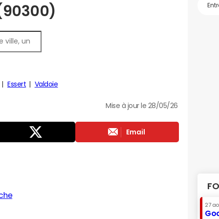
 (90300)
Essert
Valdoie
Mise à jour le 28/05/26
Email
FO
che
27 a
Goo