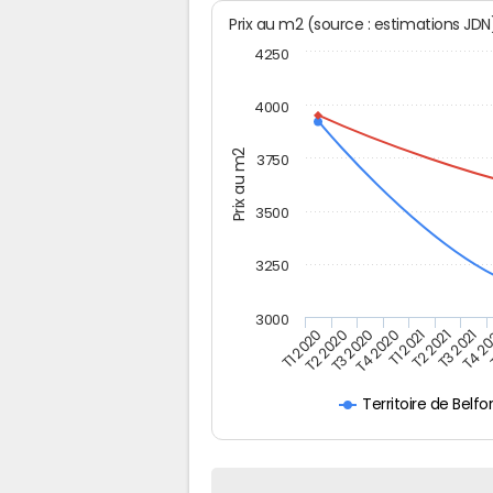
Prix au m2 (source : estimations JD
4250
4000
Prix au m2
3750
3500
3250
3000
T3 2021
T2 2021
T1 2021
T4 2020
T3 2020
T2 2020
T1 2020
T4 20
Territoire de Belfo