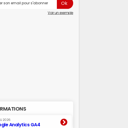
Voir un exemple
RMATIONS
oû 2026
gle Analytics GA4