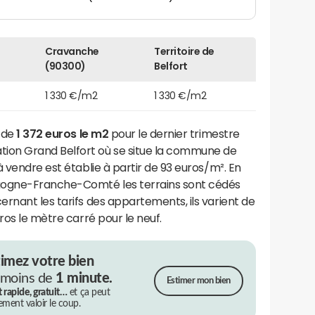
Cravanche
Territoire de
(90300)
Belfort
1 330 €/m2
1 330 €/m2
t de
1 372 euros le m2
pour le dernier trimestre
ion Grand Belfort où se situe la commune de
 à vendre est établie à partir de 93 euros/m². En
gogne-Franche-Comté les terrains sont cédés
rnant les tarifs des appartements, ils varient de
ros le mètre carré pour le neuf.
timez votre bien
 moins de
1 minute.
Estimer mon bien
t rapide, gratuit…
et ça peut
rement valoir le coup.