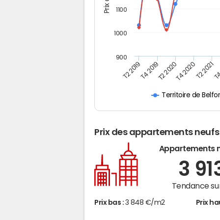
1100
1000
900
T4
T2 2020
T4 2020
T2 2019
T2 2021
T4 2019
Territoire de Belfo
Prix des appartements neufs
Appartements 
3 91
Tendance sur
Prix bas :
3 848 €/m2
Prix ha