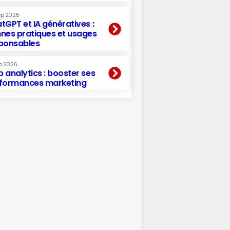
ep 2026
tGPT et IA génératives :
nes pratiques et usages
ponsables
p 2026
 analytics : booster ses
formances marketing