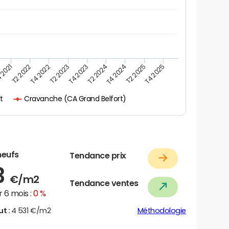
 2021
T2 2025
T4 2023
T2 2022
T4 2025
T2 2024
T4 2022
T4 2024
T2 2023
Cravanche (CA Grand Belfort)
rt
neufs
Tendance prix
3
€/m2
Tendance ventes
 6 mois :
0 %
ut :
4 531 €/m2
Méthodologie