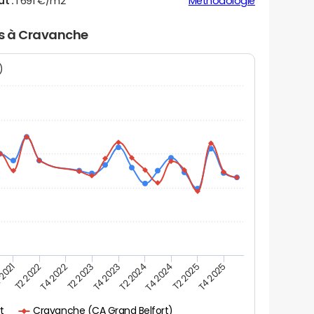
ut :
1 691 €/m2
Méthodologie
rs à Cravanche
N)
 2021
T2 2025
T4 2022
T4 2023
T4 2024
T2 2022
T4 2025
T2 2023
T2 2024
Cravanche (CA Grand Belfort)
rt