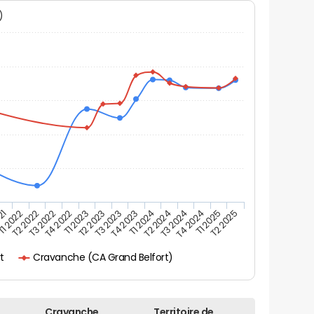
N)
T2 2024
T1 2024
T4 2023
T3 2023
T2 2023
T1 2023
T4 2022
T3 2022
T2 2025
T2 2022
T1 2025
T1 2022
T4 2024
21
T3 2024
Cravanche (CA Grand Belfort)
rt
Cravanche
Territoire de