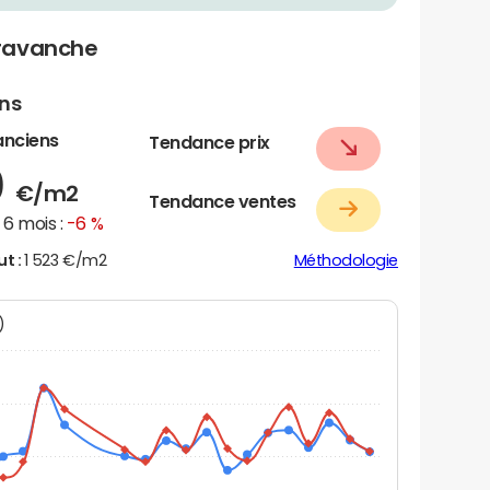
Cravanche
ens
anciens
Tendance prix
0
€/m2
Tendance ventes
6 mois :
-6 %
ut :
1 523 €/m2
Méthodologie
N)