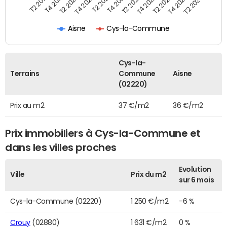
T2 2022
T2 2023
T2 2024
T4 2019
T4 2020
T4 2021
T4 2022
T4 2023
T2 2019
T2 2020
T2 2021
Aisne
Cys-la-Commune
Cys-la-
Terrains
Commune
Aisne
(02220)
Prix au m2
37 €/m2
36 €/m2
Prix immobiliers à Cys-la-Commune et
dans les villes proches
Evolution
Ville
Prix du m2
sur 6 mois
Cys-la-Commune (02220)
1 250 €/m2
-6 %
Crouy
(02880)
1 631 €/m2
0 %