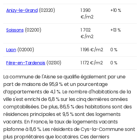
Anizy-le-Grand
(02320)
1 390
+10 %
€/m2
Soissons
(02200)
1 702
+13 %
€/m2
Laon
(02000)
1 196 €/m2
0 %
Fère-en-Tardenois
(02130)
1 172 €/m2
0 %
La commune de l'Aisne se qualifie également par une
part de maisons de 95,9 % et un pourcentage
d’appartements de 4,1 %. Le nombre d'habitations de la
ville s'est enrichi de 6,8 % sur les cinq dernières années
comptabilisées. De plus, 86,5 % des habitations sont des
résidences principales et 9,5 % sont des logements
vacants. En France, le taux de logements vacants
plafonne à 8,6 %. Les résidents de Cys-la-Commune sont
plus propriétaires que locataires. Ces derniers