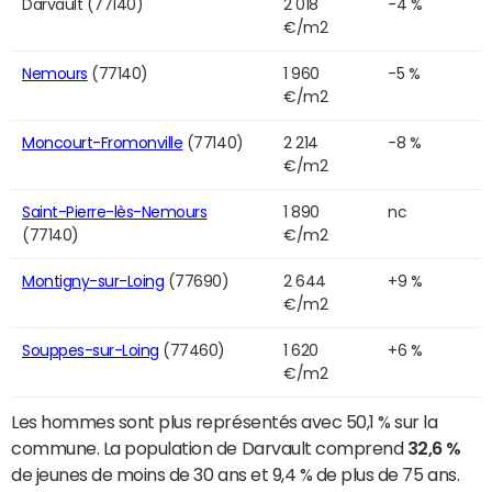
Darvault (77140)
2 018
-4 %
€/m2
Nemours
(77140)
1 960
-5 %
€/m2
Moncourt-Fromonville
(77140)
2 214
-8 %
€/m2
Saint-Pierre-lès-Nemours
1 890
nc
(77140)
€/m2
Montigny-sur-Loing
(77690)
2 644
+9 %
€/m2
Souppes-sur-Loing
(77460)
1 620
+6 %
€/m2
Les hommes sont plus représentés avec 50,1 % sur la
commune. La population de Darvault comprend
32,6 %
de jeunes de moins de 30 ans et 9,4 % de plus de 75 ans.