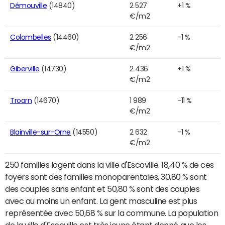
Démouville
(14840)
2 527
+1 %
€/m2
Colombelles
(14460)
2 256
-1 %
€/m2
Giberville
(14730)
2 436
+1 %
€/m2
Troarn
(14670)
1 989
-11 %
€/m2
Blainville-sur-Orne
(14550)
2 632
-1 %
€/m2
250 familles logent dans la ville d'Escoville. 18,40 % de ces
foyers sont des familles monoparentales, 30,80 % sont
des couples sans enfant et 50,80 % sont des couples
avec au moins un enfant. La gent masculine est plus
représentée avec 50,68 % sur la commune. La population