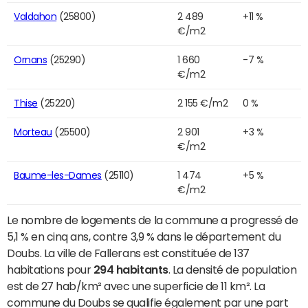
Valdahon
(25800)
2 489
+11 %
€/m2
Ornans
(25290)
1 660
-7 %
€/m2
Thise
(25220)
2 155 €/m2
0 %
Morteau
(25500)
2 901
+3 %
€/m2
Baume-les-Dames
(25110)
1 474
+5 %
€/m2
Le nombre de logements de la commune a progressé de
5,1 % en cinq ans, contre 3,9 % dans le département du
Doubs. La ville de Fallerans est constituée de 137
habitations pour
294 habitants
. La densité de population
est de 27 hab/km² avec une superficie de 11 km². La
commune du Doubs se qualifie également par une part