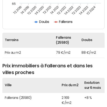
65
T2 2019
T4 2019
T2 2020
T4 2020
T2 2021
T4 2021
T2 2022
T4 2022
T2 2023
T4 2023
T2 2024
Doubs
Fallerans
Fallerans
Terrains
Doubs
(25580)
Prix au m2
79 €/m2
88 €/m2
Prix immobiliers à Fallerans et dans les
villes proches
Evolution
Ville
Prix du m2
sur 6 mois
Fallerans (25580)
2 169
+8 %
€/m2