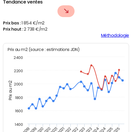
Tendance ventes
Prix bas :
1 854 €/m2
Prix haut :
2 738 €/m2
Méthodologie
Prix au m2 (source : estimations JDN)
2400
2200
Prix au m2
2000
1800
1600
1400