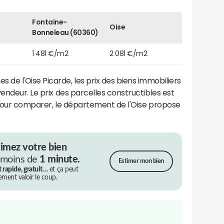
Fontaine-
Oise
Bonneleau (60360)
1 481 €/m2
2 081 €/m2
 l'Oise Picarde, les prix des biens immobiliers
endeur. Le prix des parcelles constructibles est
 Pour comparer, le département de l'Oise propose
timez votre bien
 moins de
1 minute.
Estimer mon bien
t rapide, gratuit…
et ça peut
rement valoir le coup.