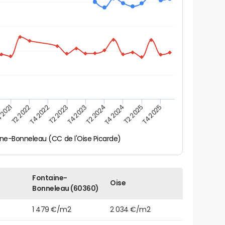
 2021
T2 2025
T4 2023
T2 2022
T4 2025
T2 2024
T4 2022
T4 2024
T2 2023
ne-Bonneleau (CC de l'Oise Picarde)
Fontaine-
Oise
Bonneleau (60360)
1 479 €/m2
2 034 €/m2