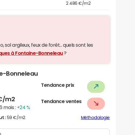
2 486 €/m2
 sol argileux, feux de forêt... quels sont les
iques à Fontaine-Bonneleau
?
ine-Bonneleau
Tendance prix
€/m2
Tendance ventes
6 mois :
+24 %
ut :
59 €/m2
Méthodologie
)