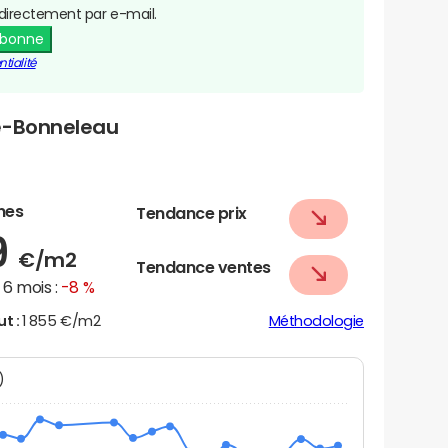
directement par e-mail.
abonne
tialité
ne-Bonneleau
nes
Tendance prix
9
€/m2
Tendance ventes
6 mois :
-8 %
ut :
1 855 €/m2
Méthodologie
N)