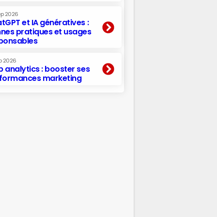
ep 2026
tGPT et IA génératives :
nes pratiques et usages
ponsables
p 2026
 analytics : booster ses
formances marketing