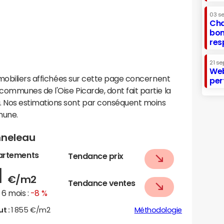
03 s
Cha
bon
res
21 se
Web
mobiliers affichées sur cette page concernent
per
mmunes de l'Oise Picarde, dont fait partie la
Nos estimations sont par conséquent moins
mune.
nneleau
artements
Tendance prix
1
€/m2
Tendance ventes
6 mois :
-8 %
ut :
1 855 €/m2
Méthodologie