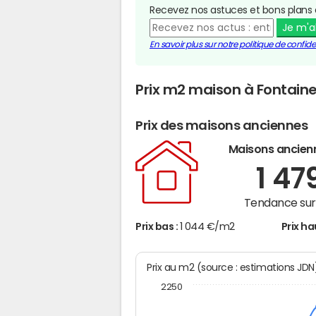
Recevez nos astuces et bons plans 
Je m'
En savoir plus sur notre politique de confiden
Prix m2 maison à Fontai
Prix des maisons anciennes
Maisons ancien
1 47
Tendance sur 
Prix bas :
1 044 €/m2
Prix ha
Prix au m2 (source : estimations JD
2250