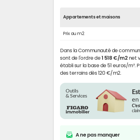
Appartements et maisons
Prix au m2
Dans la Communauté de communes de
sont de l'ordre de
1 518 €/m2
net v
établi sur la base de 51 euros/m².
des terrains dès 120 €/m2.
Outils
Es
& Services
en
C’es
clai
A ne pas manquer