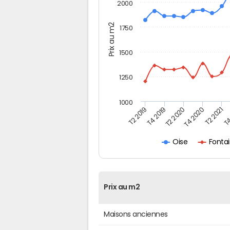
2000
Prix au m2
1750
1500
1250
1000
T4
T2 2020
T4 2020
T2 2019
T2 2021
T4 2019
Fontai
Oise
Prix au m2
Maisons anciennes