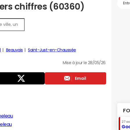
ers chiffres (60360)
l
Beauvais
Saint-Just-en-Chaussée
Mise à jour le 28/05/26
Email
FO
neleau
27 a
neleau
Goo