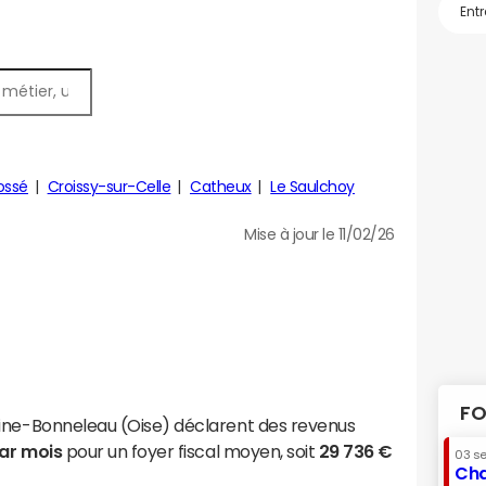
ossé
Croissy-sur-Celle
Catheux
Le Saulchoy
Mise à jour le 11/02/26
FO
aine-Bonneleau (Oise) déclarent des revenus
par mois
pour un foyer fiscal moyen, soit
29 736 €
03 s
Cha