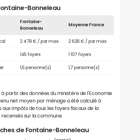
Fontaine-Bonneleau
Fontaine-
Moyenne France
Bonneleau
cal
2 478 € / par mois
2 626 € / par mois
145 foyers
1 107 foyers
er
1,6 personne(s)
1,7 personne(s)
 à partir des données du ministère de l'Economie
evenu net moyen par ménage a été calculé à
 aux impôts de tous les foyers fiscaux de la
 recensés sur la commune.
proches de Fontaine-Bonneleau