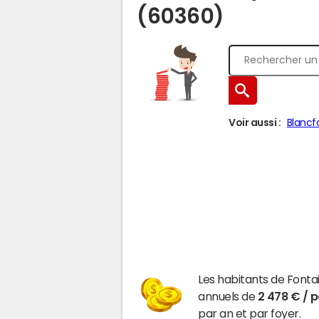
(60360)
Voir aussi :
Blancf
Les habitants de Font
annuels de
2 478 € / 
par an et par foyer.