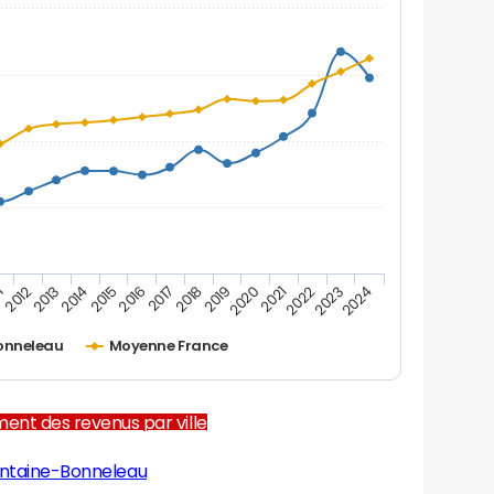
1
2012
2013
2014
2015
2016
2017
2018
2019
2020
2021
2022
2023
2024
onneleau
Moyenne France
ent des revenus par ville
ontaine-Bonneleau