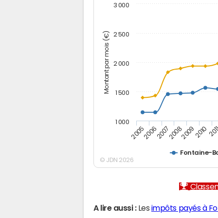
3 000
Montant par mois (€)
2 500
2 000
1 500
1 000
2005
2006
2007
2008
2009
2010
201
Fontaine-B
© JDN 2026
Classem
A lire aussi :
Les
impôts payés à F