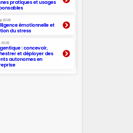
nes pratiques et usages
ponsables
ep 2026
elligence émotionnelle et
tion du stress
t 2026
agentique : concevoir,
hestrer et déployer des
nts autonomes en
reprise