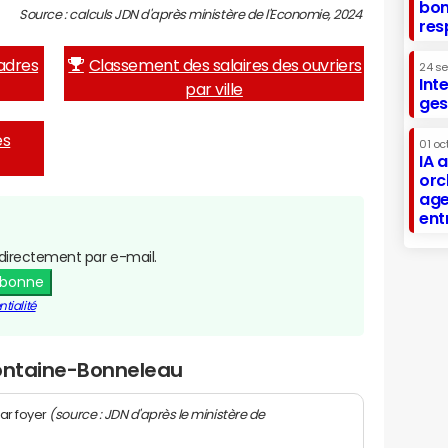
bon
Source : calculs JDN d'après ministère de l'Economie, 2024
res
adres
Classement des salaires des ouvriers
24 s
Int
par ville
ges
es
01 oc
IA 
orc
age
ent
directement par e-mail.
abonne
tialité
Fontaine-Bonneleau
(source : JDN d'après le ministère de
ar foyer