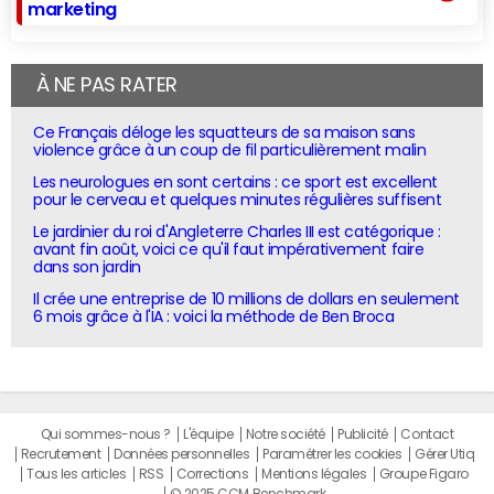
marketing
À NE PAS RATER
Ce Français déloge les squatteurs de sa maison sans
violence grâce à un coup de fil particulièrement malin
Les neurologues en sont certains : ce sport est excellent
pour le cerveau et quelques minutes régulières suffisent
Le jardinier du roi d'Angleterre Charles III est catégorique :
avant fin août, voici ce qu'il faut impérativement faire
dans son jardin
Il crée une entreprise de 10 millions de dollars en seulement
6 mois grâce à l'IA : voici la méthode de Ben Broca
Qui sommes-nous ?
L'équipe
Notre société
Publicité
Contact
Recrutement
Données personnelles
Paramétrer les cookies
Gérer Utiq
Tous les articles
RSS
Corrections
Mentions légales
Groupe Figaro
© 2025 CCM Benchmark