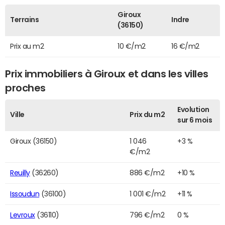
Giroux
Terrains
Indre
(36150)
Prix au m2
10 €/m2
16 €/m2
Prix immobiliers à Giroux et dans les villes
proches
Evolution
Ville
Prix du m2
sur 6 mois
Giroux (36150)
1 046
+3 %
€/m2
Reuilly
(36260)
886 €/m2
+10 %
Issoudun
(36100)
1 001 €/m2
+11 %
Levroux
(36110)
796 €/m2
0 %