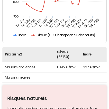
800
700
T4 2021
T2 2025
T2 2019
T4 2022
T2 2020
T4 2023
T2 2021
T4 2024
T2 2022
T4 2025
T4 2019
T2 2023
T4 2020
T2 2024
Giroux (CC Champagne Boischauts)
Indre
Giroux
Prix au m2
Indre
(36150)
Maisons anciennes
1 045 €/m2
927 €/m2
Maisons neuves
Risques naturels
Inondation, séisme, radon, seveso, sol argileux, feux