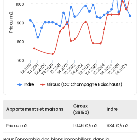
1000
Prix au m2
900
800
700
T4 2021
T2 2025
T2 2019
T4 2022
T2 2020
T4 2023
T2 2021
T4 2024
T2 2022
T4 2025
T4 2019
T2 2023
T4 2020
T2 2024
Giroux (CC Champagne Boischauts)
Indre
Giroux
Appartements et maisons
Indre
(36150)
Prix au m2
1 046 €/m2
934 €/m2
Pour l'ensemble des biens immobiliers, dans la