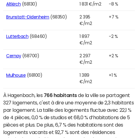
Altkirch
(68130)
1 831 €/m2
-8 %
Brunstatt-Didenheim
(68350)
2 395
+7 %
€/m2
Lutterbach
(68460)
1 897
-2 %
€/m2
Cernay
(68700)
2 297
+2 %
€/m2
Mulhouse
(68100)
1 389
+1 %
€/m2
À Hagenbach, les
766 habitants
de la ville se partagent
327 logements, c'est à dire une moyenne de 2,3 habitants
par logement. La taille des logements fluctue avec 22,1 %
de 4 pièces, 0,0 % de studios et 68,0 % d’habitations de 5
pièces et plus. De plus, 6,7 % des habitations sont des
logements vacants et 92,7 % sont des résidences