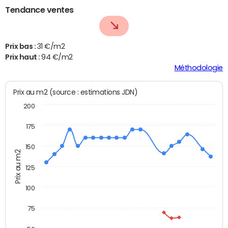
Tendance ventes
Prix bas :
31 €/m2
Prix haut :
94 €/m2
Méthodologie
Prix au m2 (source : estimations JDN)
200
175
150
Prix au m2
125
100
75