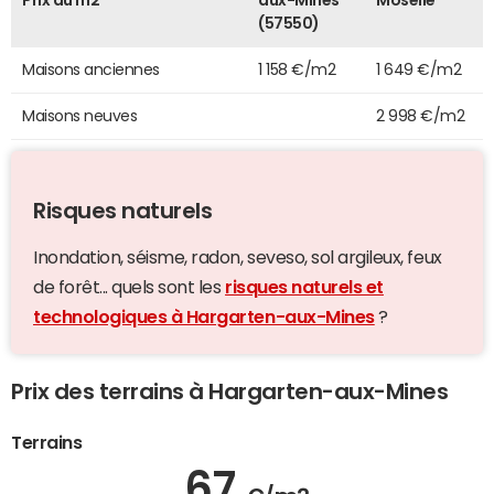
Prix au m2
aux-Mines
Moselle
(57550)
Maisons anciennes
1 158 €/m2
1 649 €/m2
Maisons neuves
2 998 €/m2
Risques naturels
Inondation, séisme, radon, seveso, sol argileux, feux
de forêt... quels sont les
risques naturels et
technologiques à Hargarten-aux-Mines
?
Prix des terrains à Hargarten-aux-Mines
Terrains
67