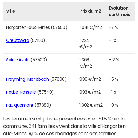
Evolution
Ville
Prix du m2
sur 6 mois
Hargarten-aux-Mines (57550)
1 041 €/m2
-7 %
Creutzwald
(57150)
1 224
-1 %
€/m2
Saint-Avold
(57500)
1 368
+12 %
€/m2
Freyming-Merlebach
(57800)
998 €/m2
+5 %
Petite-Rosselle
(57540)
993 €/m2
-1 %
Faulquemont
(57380)
1 302 €/m2
-9 %
Les femmes sont plus représentées avec 51,8 % sur la
commune. 341 familles vivent dans la ville d'Hargarten-
aux-Mines. 9,1 % de ces ménages sont des familles