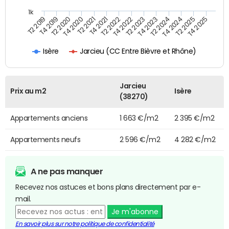
1k
T4 2021
T2 2025
T2 2021
T4 2024
T4 2020
T2 2024
T2 2020
T4 2023
T4 2019
T2 2023
T2 2019
T4 2022
T2 2022
T4 2025
Jarcieu (CC Entre Bièvre et Rhône)
Isère
Jarcieu
Prix au m2
Isère
(38270)
Appartements anciens
1 663 €/m2
2 395 €/m2
Appartements neufs
2 596 €/m2
4 282 €/m2
A ne pas manquer
Recevez nos astuces et bons plans directement par e-
mail.
Je m'abonne
En savoir plus sur notre politique de confidentialité