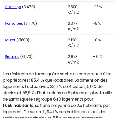
Saint-Lys
(31470)
2 500
+12 %
€/m2
Fonsorbes
(31470)
2 377
-5 %
€/m2
Muret
(31600)
2 190
-8 %
€/m2
Frouzins
(31270)
2 873
+10 %
€/m2
Les résidents de Lamasquère sont plus nombreux à être
propriétaires :
85,4 %
que locataires. La dimension des
logements fluctue avec 33,4 % de 4 pièces, 0,0 % de
studios et 56,6 % d’habitations de 5 pièces et plus. La ville
de Lamasquère regroupe 640 logements pour
1 655 habitants
, soit une moyenne de 2,5 habitants par
logement. De surcroît, 94,1 % des habitations sont des