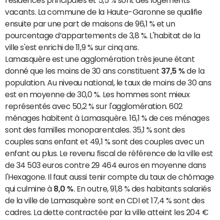
résidences principales et 5,5 % sont des logements
vacants. La commune de la Haute-Garonne se qualifie
ensuite par une part de maisons de 96,1 % et un
pourcentage d’appartements de 3,8 %. L'habitat de la
ville s'est enrichi de 11,9 % sur cinq ans.
Lamasquère est une agglomération très jeune étant
donné que les moins de 30 ans constituent
37,5 %
de la
population. Au niveau national, le taux de moins de 30 ans
est en moyenne de 30,0 %. Les hommes sont mieux
représentés avec 50,2 % sur l'agglomération. 602
ménages habitent à Lamasquère. 16,1 % de ces ménages
sont des familles monoparentales. 35,1 % sont des
couples sans enfant et 49,1 % sont des couples avec un
enfant ou plus. Le revenu fiscal de référence de la ville est
de 34 503 euros contre 29 464 euros en moyenne dans
l'Hexagone. Il faut aussi tenir compte du taux de chômage
qui culmine à
8,0 %
. En outre, 91,8 % des habitants salariés
de la ville de Lamasquère sont en CDI et 17,4 % sont des
cadres. La dette contractée par la ville atteint les 204 €