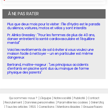
À NE PAS RATER
Plus que deux mois pour la visiter : l'île d'Hydra est le paradis
du silence, voitures, motos et vélos y sont interdits
Pr. Alinka Greasley : "Pour les femmes de plus de 40 ans,
danser entretient la santé cardiovasculaire et l'équilibre
mental"
Voici les revêtements de sol à éviter si vous voulez une
maison facile à nettoyer - un en particulier est même
dangereux
Bertrand, maître-nageur : "Les principaux accidents
d'enfants en piscine sont dus au manque de forme
physique des parents"
Qui sommes-nous ?
L'équipe
Notre société
Publicité
Contact
Recrutement
Données personnelles
Paramétrer les cookies
Gérer Utiq
Tous les articles
RSS
Corrections
Mentions légales
Groupe Figaro