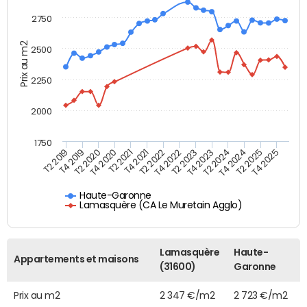
2750
Prix au m2
2500
2250
2000
1750
T4 2021
T2 2025
T2 2022
T4 2025
T2 2019
T4 2022
T4 2019
T2 2023
T2 2020
T4 2023
T4 2020
T2 2024
T2 2021
T4 2024
Haute-Garonne
Lamasquère (CA Le Muretain Agglo)
Lamasquère
Haute-
Appartements et maisons
(31600)
Garonne
Prix au m2
2 347 €/m2
2 723 €/m2