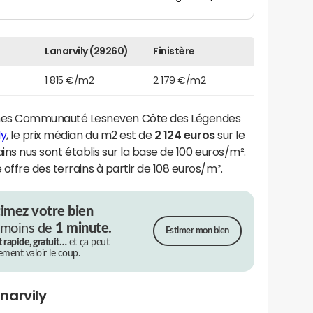
Lanarvily (29260)
Finistère
1 815 €/m2
2 179 €/m2
es Communauté Lesneven Côte des Légendes
ly
, le prix médian du m2 est de
2 124 euros
sur le
ains nus sont établis sur la base de 100 euros/m².
offre des terrains à partir de 108 euros/m².
timez votre bien
 moins de
1 minute.
Estimer mon bien
t rapide, gratuit…
et ça peut
rement valoir le coup.
narvily