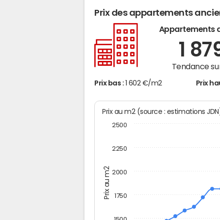
Prix des appartements anci
Appartements 
1 87
Tendance sur
Prix bas :
1 602 €/m2
Prix ha
Prix au m2 (source : estimations JD
2500
2250
Prix au m2
2000
1750
1500