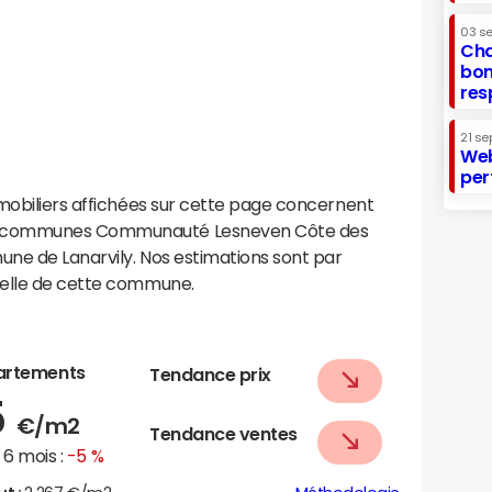
03 s
Cha
bon
res
21 se
Web
per
mobiliers affichées sur cette page concernent
e communes Communauté Lesneven Côte des
une de Lanarvily. Nos estimations sont par
helle de cette commune.
artements
Tendance prix
5
€/m2
Tendance ventes
6 mois :
-5 %