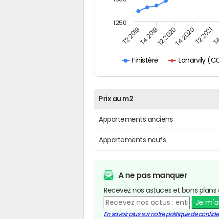
1250
T4
T2 2020
T4 2020
T2 2019
T2 2021
T4 2019
Lanarvily (
Finistère
Prix au m2
Appartements anciens
Appartements neufs
A ne pas manquer
Recevez nos astuces et bons plans 
Je m'
En savoir plus sur notre politique de confiden