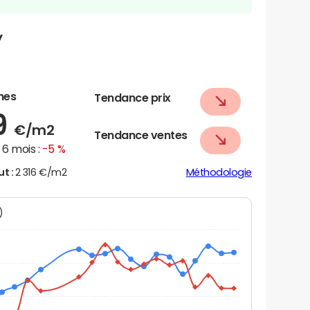
y
nes
Tendance prix
9
€/m2
Tendance ventes
6 mois :
-5 %
ut :
2 316 €/m2
Méthodologie
N)