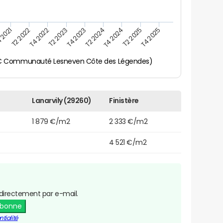
 2021
T2 2025
T4 2023
T2 2022
T4 2025
T2 2024
T4 2022
T4 2024
T2 2023
CC Communauté Lesneven Côte des Légendes)
Lanarvily (29260)
Finistère
1 879 €/m2
2 333 €/m2
4 521 €/m2
directement par e-mail.
abonne
tialité