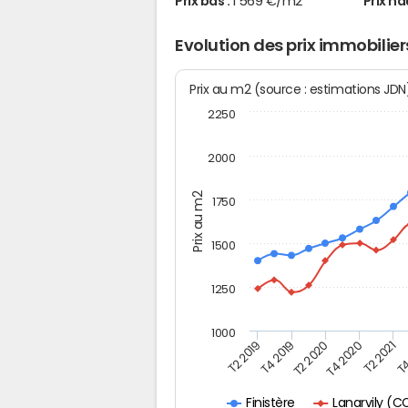
Prix bas :
1 569 €/m2
Prix ha
Evolution des prix immobilier
Prix au m2 (source : estimations JD
2250
2000
Prix au m2
1750
1500
1250
1000
T4
T2 2020
T4 2020
T2 2019
T2 2021
T4 2019
Lanarvily (
Finistère