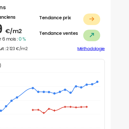
ens
anciens
Tendance prix
9
€/m2
Tendance ventes
 6 mois :
0 %
ut :
2 123 €/m2
Méthodologie
N)