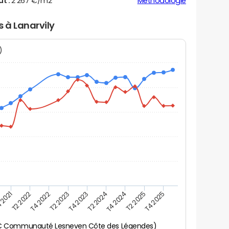
ut :
2 267 €/m2
Méthodologie
s à Lanarvily
N)
 2021
T2 2025
T4 2023
T2 2022
T4 2025
T2 2024
T4 2022
T4 2024
T2 2023
CC Communauté Lesneven Côte des Légendes)