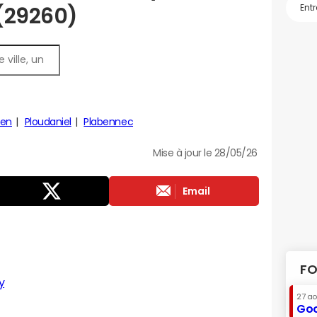
 (29260)
ven
Ploudaniel
Plabennec
Mise à jour le 28/05/26
Email
FO
y
27 a
Goo