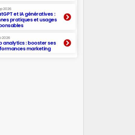
ep 2026
tGPT et IA génératives :
nes pratiques et usages
ponsables
p 2026
 analytics : booster ses
formances marketing