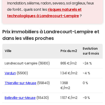
Inondation, séisme, radon, seveso, sol argileux, feux
de forêt... quels sont les
risques naturels et
technologiques à Landrecourt-Lempire
?
Prix immobiliers à Landrecourt-Lempire et
dans les villes proches
Evolution
Ville
Prix du m2
sur 6 mois
Landrecourt-Lempire (55100)
865 €/m2
-24 %
Verdun
(55100)
1 341 €/m2
-4 %
Thierville-sur-Meuse
(55840)
1 368
0 %
€/m2
Belleville-sur-Meuse
(55430)
1 107 €/m2
-9 %