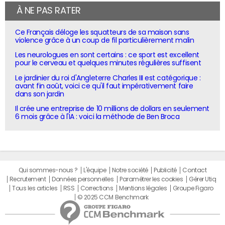
À NE PAS RATER
Ce Français déloge les squatteurs de sa maison sans
violence grâce à un coup de fil particulièrement malin
Les neurologues en sont certains : ce sport est excellent
pour le cerveau et quelques minutes régulières suffisent
Le jardinier du roi d'Angleterre Charles III est catégorique :
avant fin août, voici ce qu'il faut impérativement faire
dans son jardin
Il crée une entreprise de 10 millions de dollars en seulement
6 mois grâce à l'IA : voici la méthode de Ben Broca
Qui sommes-nous ?
L'équipe
Notre société
Publicité
Contact
Recrutement
Données personnelles
Paramétrer les cookies
Gérer Utiq
Tous les articles
RSS
Corrections
Mentions légales
Groupe Figaro
© 2025 CCM Benchmark