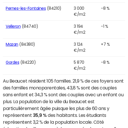
Pernes-les-Fontaines
(84210)
3 000
-8 %
€/m2
Velleron
(84740)
3 194
-1 %
€/m2
Mazan
(84380)
3 124
+7 %
€/m2
Gordes
(84220)
5 870
-8 %
€/m2
Au Beaucet résident 105 familles. 21,9 % de ces foyers sont
des familles monoparentales, 43,8 % sont des couples
sans enfant et 34,3 % sont des couples avec un enfant ou
plus. La population de la ville du Beaucet est
particulièrement âgée puisque les plus de 60 ans y
représentent
35,9 %
des habitants. Les étudiants
représentent 3,2 % de la population locale. Côté