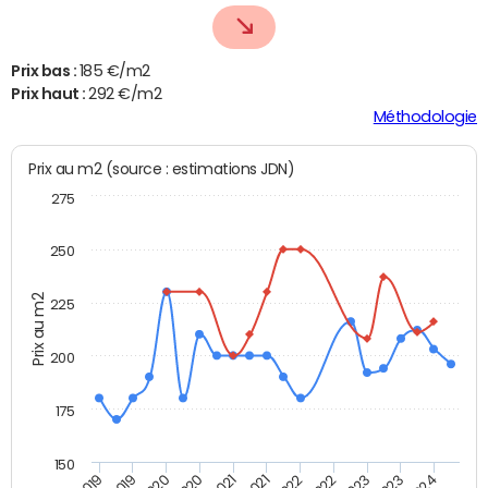
Prix bas :
185 €/m2
Prix haut :
292 €/m2
Méthodologie
Prix au m2 (source : estimations JDN)
275
250
Prix au m2
225
200
175
150