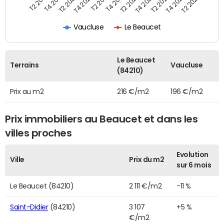
T2 2022
T2 2023
T2 2024
T4 2019
T4 2020
T4 2021
T4 2022
T4 2023
T2 2019
T2 2020
T2 2021
Vaucluse
Le Beaucet
Le Beaucet
Terrains
Vaucluse
(84210)
Prix au m2
216 €/m2
196 €/m2
Prix immobiliers au Beaucet et dans les
villes proches
Evolution
Ville
Prix du m2
sur 6 mois
Le Beaucet (84210)
2 111 €/m2
-11 %
Saint-Didier
(84210)
3 107
+5 %
€/m2