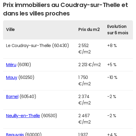
Prix immobiliers au Coudray-sur-Thelle et
dans les villes proches
Evolution
Ville
Prix du m2
sur 6 mois
Le Coudray-sur-Thelle (60430)
2 552
+8 %
€/m2
Méru
(60110)
2 213 €/m2
+5 %
Mouy
(60250)
1 750
-10 %
€/m2
Bornel
(60540)
2 374
-2 %
€/m2
Neuilly-en-Thelle
(60530)
2 467
-2 %
€/m2
Beauvais
(60000)
1 937
+4 %