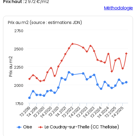
Prix haut :
2 972 €/m2
Méthodologie
Prix au m2 (source : estimations JDN)
2750
2500
Prix au m2
2250
2000
1750
T4 2021
T2 2025
T2 2019
T4 2022
T2 2020
T4 2023
T2 2021
T4 2024
T2 2022
T4 2025
T4 2019
T2 2023
T4 2020
T2 2024
Le Coudray-sur-Thelle (CC Thelloise)
Oise