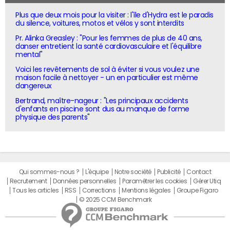
Plus que deux mois pour la visiter : l'île d'Hydra est le paradis
du silence, voitures, motos et vélos y sont interdits
Pr. Alinka Greasley : "Pour les femmes de plus de 40 ans,
danser entretient la santé cardiovasculaire et l'équilibre
mental"
Voici les revêtements de sol à éviter si vous voulez une
maison facile à nettoyer - un en particulier est même
dangereux
Bertrand, maître-nageur : "Les principaux accidents
d'enfants en piscine sont dus au manque de forme
physique des parents"
Qui sommes-nous ?
L'équipe
Notre société
Publicité
Contact
Recrutement
Données personnelles
Paramétrer les cookies
Gérer Utiq
Tous les articles
RSS
Corrections
Mentions légales
Groupe Figaro
© 2025 CCM Benchmark