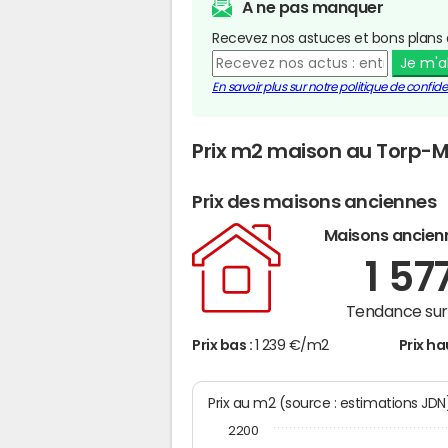
A ne pas manquer
Recevez nos astuces et bons plans 
Je m'
En savoir plus sur notre politique de confiden
Prix m2 maison au Torp-M
Prix des maisons anciennes
Maisons ancien
1 57
Tendance sur 
Prix bas :
1 239 €/m2
Prix ha
Prix au m2 (source : estimations JD
2200