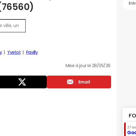
 (76560)
y
Yvetot
Pavilly
Mise à jour le 28/05/26
Email
FO
27 a
Goo