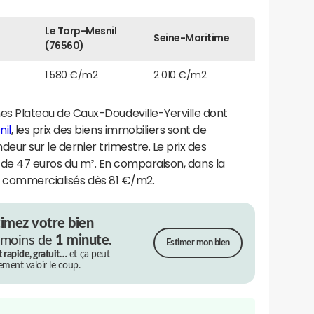
Le Torp-Mesnil
Seine-Maritime
(76560)
1 580 €/m2
2 010 €/m2
Plateau de Caux-Doudeville-Yerville dont
il
, les prix des biens immobiliers sont de
deur sur le dernier trimestre. Le prix des
ir de 47 euros du m². En comparaison, dans la
t commercialisés dès 81 €/m2.
timez votre bien
 moins de
1 minute.
Estimer mon bien
t rapide, gratuit…
et ça peut
rement valoir le coup.