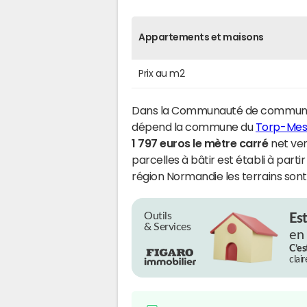
Appartements et maisons
Prix au m2
Dans la Communauté de communes 
dépend la commune du
Torp-Mesn
1 797 euros le mètre carré
net ven
parcelles à bâtir est établi à part
région Normandie les terrains son
Outils
Es
& Services
en
C’es
clai