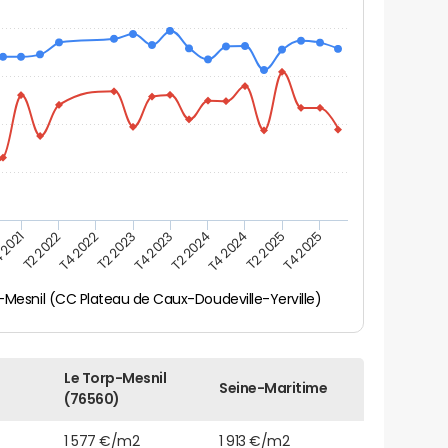
 2021
T2 2025
T4 2023
T2 2022
T4 2025
T2 2024
T4 2022
T4 2024
T2 2023
-Mesnil (CC Plateau de Caux-Doudeville-Yerville)
Le Torp-Mesnil
Seine-Maritime
(76560)
1 577 €/m2
1 913 €/m2