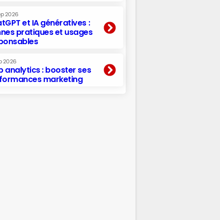
ep 2026
tGPT et IA génératives :
nes pratiques et usages
ponsables
p 2026
 analytics : booster ses
formances marketing