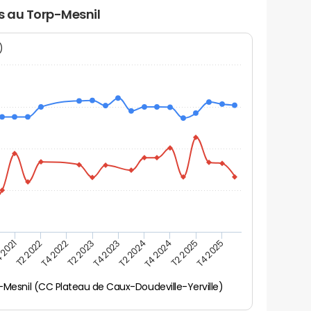
rs au Torp-Mesnil
N)
 2021
T2 2025
T4 2023
T2 2022
T4 2025
T2 2024
T4 2022
T4 2024
T2 2023
-Mesnil (CC Plateau de Caux-Doudeville-Yerville)