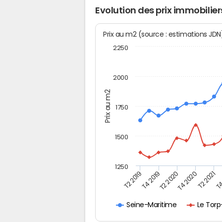
Evolution des prix immobilie
Prix au m2 (source : estimations JD
2250
2000
Prix au m2
1750
1500
1250
T4
T2 2020
T4 2020
T2 2019
T2 2021
T4 2019
Le Torp
Seine-Maritime