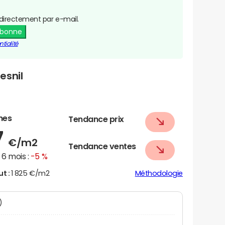
directement par e-mail.
abonne
tialité
esnil
nes
Tendance prix
7
€/m2
Tendance ventes
6 mois :
-5 %
ut :
1 825 €/m2
Méthodologie
N)