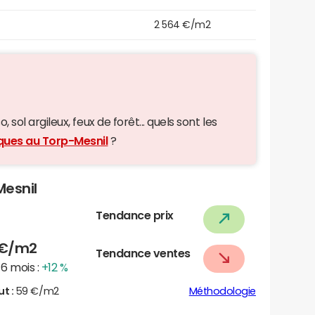
2 564 €/m2
 sol argileux, feux de forêt... quels sont les
iques au Torp-Mesnil
?
Mesnil
Tendance prix
€/m2
Tendance ventes
6 mois :
+12 %
ut :
59 €/m2
Méthodologie