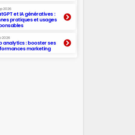
ep 2026
tGPT et IA génératives :
nes pratiques et usages
ponsables
p 2026
 analytics : booster ses
formances marketing