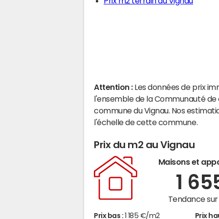
Prix m2 terrain au Vignau
Attention :
Les données de prix im
l'ensemble de la Communauté de c
commune du Vignau. Nos estimatio
l'échelle de cette commune.
Prix du m2 au Vignau
Maisons et app
1 65
Tendance sur 
Prix bas :
1 185 €/m2
Prix ha