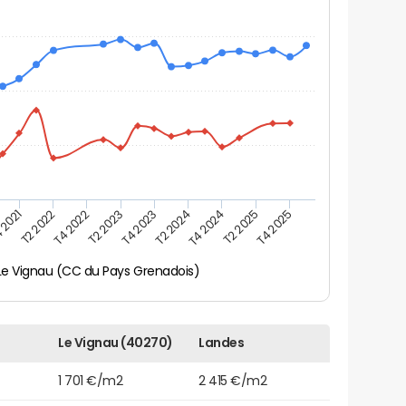
 2021
T2 2025
T4 2023
T2 2022
T4 2025
T2 2024
T4 2022
T4 2024
T2 2023
Le Vignau (CC du Pays Grenadois)
Le Vignau (40270)
Landes
1 701 €/m2
2 415 €/m2