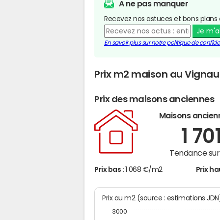
A ne pas manquer
Recevez nos astuces et bons plans 
Je m'
En savoir plus sur notre politique de confiden
Prix m2 maison au Vignau
Prix des maisons anciennes
Maisons ancien
1 70
Tendance sur 
Prix bas :
1 068 €/m2
Prix ha
Prix au m2 (source : estimations JD
3000