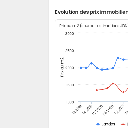
Evolution des prix immobilie
Prix au m2 (source : estimations JD
3000
2500
Prix au m2
2000
1500
1000
T4
T2 2020
T4 2020
T2 2019
T2 2021
T4 2019
Landes