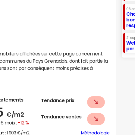
03 s
Cha
bon
res
21 se
Web
per
mobiliers affichées sur cette page concernent
ommunes du Pays Grenadois, dont fait partie la
ns sont par conséquent moins précises à
artements
Tendance prix
5
€/m2
Tendance ventes
6 mois :
-12 %
ut :
1 903 €/m2
Méthodologie