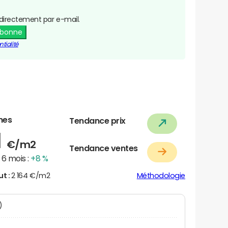
directement par e-mail.
abonne
tialité
nes
Tendance prix
1
€/m2
Tendance ventes
6 mois :
+8 %
ut :
2 164 €/m2
Méthodologie
N)