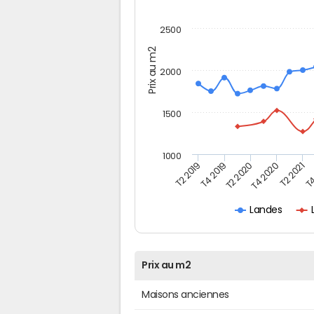
2500
Prix au m2
2000
1500
1000
T4
T2 2020
T4 2020
T2 2019
T2 2021
T4 2019
Landes
Prix au m2
Maisons anciennes