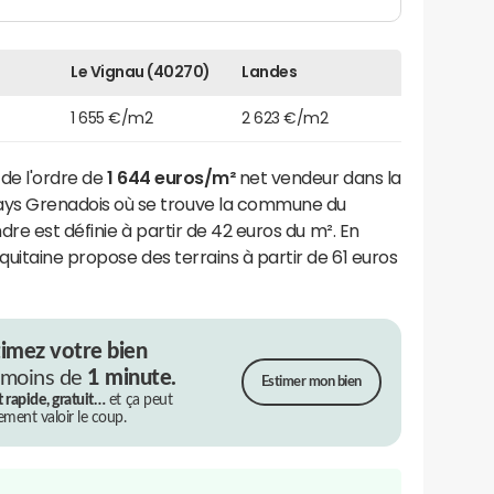
Le Vignau (40270)
Landes
1 655 €/m2
2 623 €/m2
 de l'ordre de
1 644 euros/m²
net vendeur dans la
 Grenadois où se trouve la commune du
dre est définie à partir de 42 euros du m². En
uitaine propose des terrains à partir de 61 euros
timez votre bien
 moins de
1 minute.
Estimer mon bien
t rapide, gratuit…
et ça peut
rement valoir le coup.