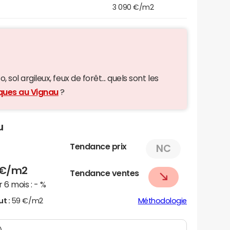
3 090 €/m2
 sol argileux, feux de forêt... quels sont les
iques au Vignau
?
u
Tendance prix
NC
€/m2
Tendance ventes
 6 mois :
- %
ut :
59 €/m2
Méthodologie