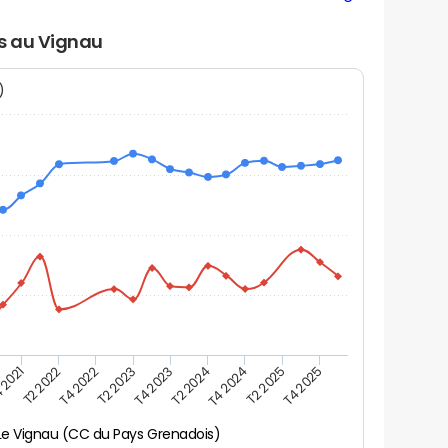
rs au Vignau
N)
 2021
T2 2025
T4 2023
T2 2022
T4 2025
T2 2024
T4 2022
T4 2024
T2 2023
Le Vignau (CC du Pays Grenadois)