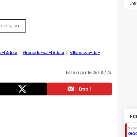
r-l'Adour
Grenade-sur-l'Adour
Villeneuve-de-
Mise à jour le 28/05/26
Email
FO
27 a
Goo