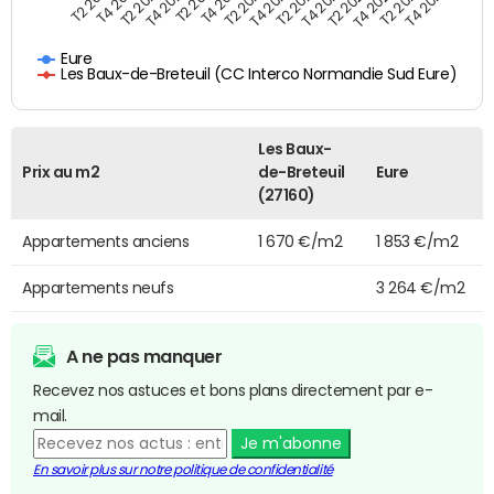
T4 2021
T2 2025
T2 2019
T4 2022
T2 2020
T4 2023
T2 2021
T4 2024
T2 2022
T4 2025
T4 2019
T2 2023
T4 2020
T2 2024
Eure
Les Baux-de-Breteuil (CC Interco Normandie Sud Eure)
Les Baux-
Prix au m2
de-Breteuil
Eure
(27160)
Appartements anciens
1 670 €/m2
1 853 €/m2
Appartements neufs
3 264 €/m2
A ne pas manquer
Recevez nos astuces et bons plans directement par e-
mail.
Je m'abonne
En savoir plus sur notre politique de confidentialité