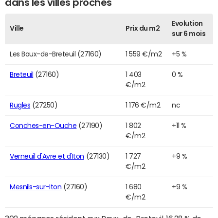
dans les villes proches
Evolution
Ville
Prix du m2
sur 6 mois
Les Baux-de-Breteuil (27160)
1 559 €/m2
+5 %
Breteuil
(27160)
1 403
0 %
€/m2
Rugles
(27250)
1 176 €/m2
nc
Conches-en-Ouche
(27190)
1 802
+11 %
€/m2
Verneuil d'Avre et d'Iton
(27130)
1 727
+9 %
€/m2
Mesnils-sur-Iton
(27160)
1 680
+9 %
€/m2