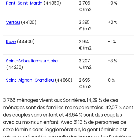
Pont-Saint-Martin
(44860)
2 706
-9 %
€/m2
Vertou
(44120)
3 385
+2 %
€/m2
Rezé
(44400)
2 914
-1 %
€/m2
Saint-Sébastien-sur-Loire
3 207
-3 %
(44230)
€/m2
Saint-Aignan-Grandlieu
(44860)
2 695
0 %
€/m2
3 768 ménages vivent aux Sorinières. 14,29 % de ces
ménages sont des familles monoparentales. 42,07 % sont
des couples sans enfant et 43,64 % sont des couples
avec au moins un enfant. Avec 51,13 % de personnes de
sexe féminin dans l'agglomération, la gent féminine est
mieux représentée que celle des hommes. Les Sorinières