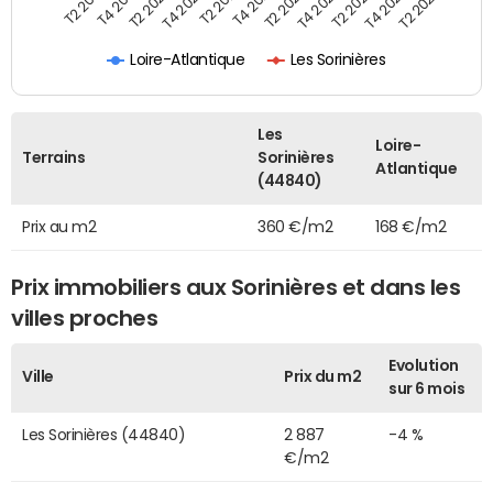
T2 2022
T2 2023
T2 2024
T4 2019
T4 2020
T4 2021
T4 2022
T4 2023
T2 2019
T2 2020
T2 2021
Loire-Atlantique
Les Sorinières
Les
Loire-
Terrains
Sorinières
Atlantique
(44840)
Prix au m2
360 €/m2
168 €/m2
Prix immobiliers aux Sorinières et dans les
villes proches
Evolution
Ville
Prix du m2
sur 6 mois
Les Sorinières (44840)
2 887
-4 %
€/m2