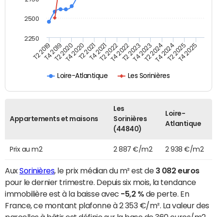
2500
2250
T4 2021
T2 2025
T2 2020
T4 2023
T2 2022
T4 2025
T4 2020
T2 2024
T2 2019
T4 2022
T2 2021
T4 2024
T4 2019
T2 2023
Loire-Atlantique
Les Sorinières
Les
Loire-
Appartements et maisons
Sorinières
Atlantique
(44840)
Prix au m2
2 887 €/m2
2 938 €/m2
Aux
Sorinières
, le prix médian du m² est de
3 082 euros
pour le dernier trimestre. Depuis six mois, la tendance
immobilière est à la baisse avec
-5,2 %
de perte. En
France, ce montant plafonne à 2 353 €/m². La valeur des
parcelles à bâtir est définie sur la base de 360 euros/m2.